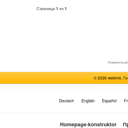
Страница
1
из
1
Выберите
форум
Powered by
p
© 2026 webme, Г
Deutsch
English
Español
Fr
Homepage-konstruktor
П