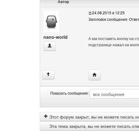
Автор
24.08.2015 в 12:25
Заголовок сообщения: Отве
nano-world
А как поставить кнопку на с
подстранице нажал на кноп
nano-world Посмотреть профиль
Посетить сайт автора:
↑
Показать сообщения:
Показать
Order
сообщения
by
Этот форум закрыт, вы не можете писать н
Эта тема закрыта, вы не можете писать от