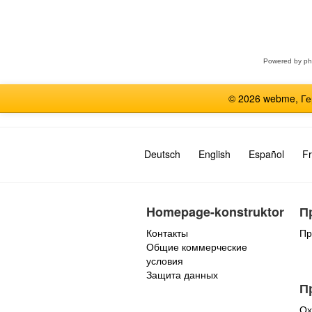
Выберите
форум
Powered by
p
© 2026 webme, Г
Deutsch
English
Español
Fr
Homepage-konstruktor
П
Контакты
Пр
Общие коммерческие
условия
Защита данных
П
Ох