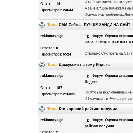
И мнение писать ни кто уже н
Ответов:
14
А зачем.?.Все побежали на др
Просмотров:
24644
Испугались проблемы...Легче 
Тема:
САМ Себе...!.ЛУЧШЕ ЗАЙДИ НА САЙТ.!
reklamavolga
Форум:
Оценки страни
Себе...!.ЛУЧШЕ ЗАЙДИ НА 
Ответов:
0
Страшно Смотреть на Сайты
Просмотров:
6524
Тема:
Дискуссия на тему Яндекс
reklamavolga
Форум:
Оценки страни
Яндекс
Ответов:
157
Ни Кто (за исключением) не 
Просмотров:
216333
И Результат в Руки... точнее 
Тема:
Кто хороший рейтинг получил.
reklamavolga
Форум:
Оценки страни
рейтинг получил.
Ответов:
2