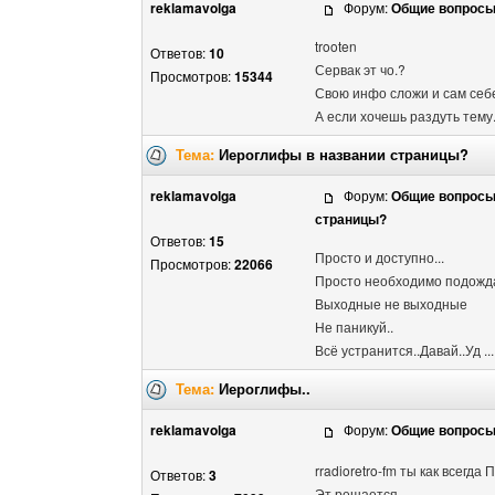
reklamavolga
Форум:
Общие вопрос
trooten
Ответов:
10
Сервак эт чо.?
Просмотров:
15344
Свою инфо сложи и сам себ
А если хочешь раздуть тему.
Тема:
Иероглифы в названии страницы?
reklamavolga
Форум:
Общие вопрос
страницы?
Ответов:
15
Просто и доступно...
Просмотров:
22066
Просто необходимо подожд
Выходные не выходные
Не паникуй..
Всё устранится..Давай..Уд ...
Тема:
Иероглифы..
reklamavolga
Форум:
Общие вопрос
rradioretro-fm ты как всегда П
Ответов:
3
Эт решается...