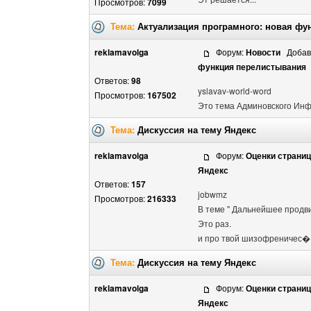
Просмотров:
7099
Тема:
Актуализация програмного: новая фу
reklamavolga
Форум:
Новости
Добавл
функция перелистывания
Ответов:
98
yslavav-world-word
Просмотров:
167502
Это тема Админовского Инф
Тема:
Дискуссия на тему Яндекс
reklamavolga
Форум:
Оценки страни
Яндекс
Ответов:
157
jobwmz
Просмотров:
216333
В теме " Дальнейшее продви
Это раз.
и про твой шизофреничес� .
Тема:
Дискуссия на тему Яндекс
reklamavolga
Форум:
Оценки страни
Яндекс