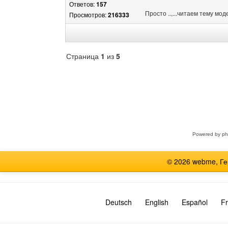
Ответов:
157
Просто ..,...читаем тему мод
Просмотров:
216333
Страница
1
из
5
Выберите
форум
Powered by
p
© 2026 webme, Г
Deutsch
English
Español
Fr