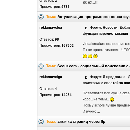
Ответов:
2
ВСЕХ...!!!
Просмотров:
5783
Тема:
Актуализация програмного: новая фу
reklamavolga
Форум:
Новости
Добавл
функция перелистывания
Ответов:
98
virtualcreature полностью со
Просмотров:
167502
Ты не просто человек - ЧЕЛ
Тема:
Scour.com - социальный поисковик с 
reklamavolga
Форум:
Я предлагаю
До
поисковик с оплатой за по
Ответов:
4
Появляются или лучше сказ
Просмотров:
14254
хорошие темы..
Пока у schors лучше продв
И нужно ...
Тема:
закачка страниц через ftp