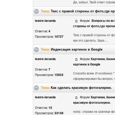
Да, забыл. Твой ответ спров
Тема:
Текс с правой стороны от фото,где п
teatre-larueda
Форум:
Вопросы по вс
стороны от фото,где прочи
Ответов:
4
Текс с правой стороны от ф
Просмотров:
10727
как это сделать. Зара ...
Тема:
Индексация картинок в Google
teatre-larueda
Форум:
Картинки, банн
картинок в Google
Ответов:
7
Спасибо всем. И особенно "
Просмотров:
15933
сформулировал бы вопрос, чт
Тема:
Как сделать красивую фотогалерею.
teatre-larueda
Форум:
Картинки, банн
красивую фотогалерею.
Ответов:
15
напр.: справа на сранице ф
Просмотров:
33149