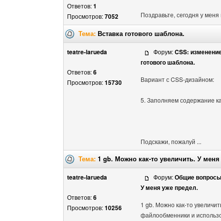
Ответов:
1
Поздравьте, сегодня у меня в
Просмотров:
7052
Тема:
Вставка готового шаблона.
teatre-larueda
Форум:
CSS: изменени
готового шаблона.
Ответов:
6
Вариант с CSS-дизайном:
Просмотров:
15730
5. Заполняем содержание к
Подскажи, пожалуй ...
Тема:
1 gb. Можно как-то увеличить. У меня
teatre-larueda
Форум:
Общие вопрос
У меня уже предел.
Ответов:
6
1 gb. Можно как-то увеличит
Просмотров:
10256
файлообменники и использов