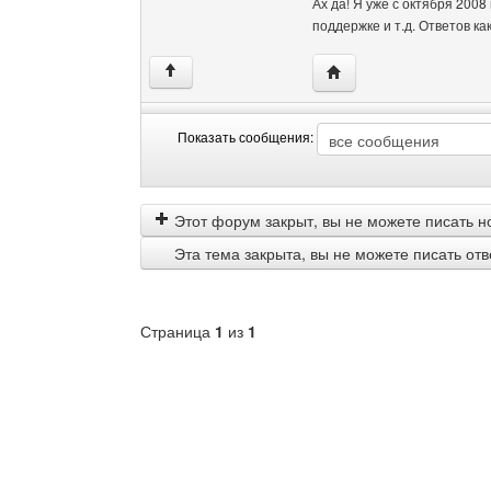
Ах да! Я уже с октября 2008
поддержке и т.д. Ответов ка
Посетить сайт автора:
↑
Показать сообщения:
Показать
Order
сообщения
by
Этот форум закрыт, вы не можете писать н
Эта тема закрыта, вы не можете писать от
Страница
1
из
1
Выберите
форум