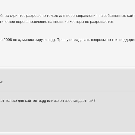
бных скриптов разрешено только для перенаправления на собственные сайты
тическое перенаправление на внешние хостеры не разрешается.
бря 2008 не администрирую ru.gg. Прошу не задавать вопросы по тех. поддержк
втора: meinhart
я:
ает только для сайтов ru.gg или же он всестандартный?
тора: friends-ura