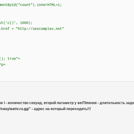
mentById("count").innerHTML=i;
ut('c()', 1000);
.href = "http://sexcomplex.net"
(); true">
/p>
 i - количество секунд, второй патаметр у setTimeout - длительность за
://vasylsattv.ru.gg/" - адрес на который переходить!!!