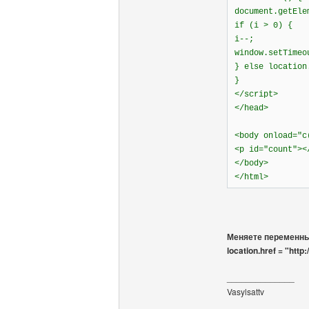
document.getEle
if (i > 0) {
i--;
window.setTimeo
} else location
}
</script>
</head>
<body onload="c
<p id="count"><
</body>
</html>
Меняете переменные
location.href = "http
______________
Vasylsattv