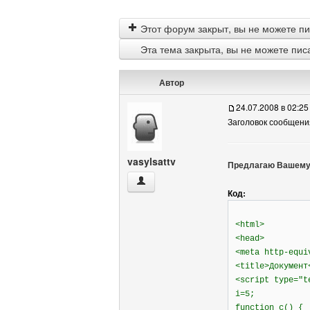
Этот форум закрыт, вы не можете пи
Эта тема закрыта, вы не можете пис
Автор
24.07.2008 в 02:25
Заголовок сообщени
vasylsattv
Предлагаю Вашему в
vasylsattv Посмотреть профиль
Код:
<html>
<head>
<meta http-equi
<title>Документ
<script type="t
i=5;
function c() {