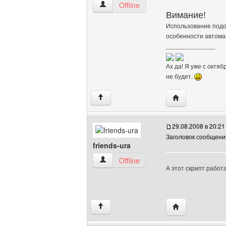
meinhart Посмотреть профиль
Offline
Вимание!
Использование подо
особенности автома
______________
Ах да! Я уже с октя
не будет.
Посетить сайт а
↑
29.08.2008 в 20:21
Заголовок сообщени
friends-ura
friends-ura Посмотреть профиль
Offline
А этот скрипт работ
Посетить сайт ав
↑