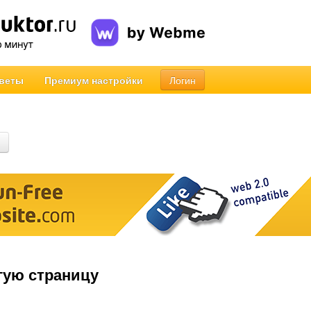
веты
Премиум настройки
Логин
гую страницу