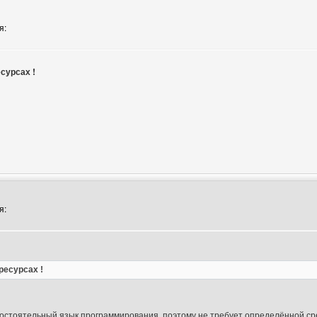
я:
сурсах !
тора: vasylsattv
я:
ресурсах !
мостоятельный язык программирования, поэтому не требует определённой ср