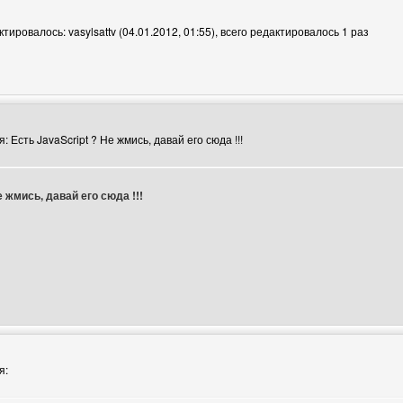
ировалось: vasylsattv (04.01.2012, 01:55), всего редактировалось 1 раз
тора: vasylsattv
 Есть JavaScript ? Не жмись, давай его сюда !!!
е жмись, давай его сюда !!!
тора: vasylsattv
я: