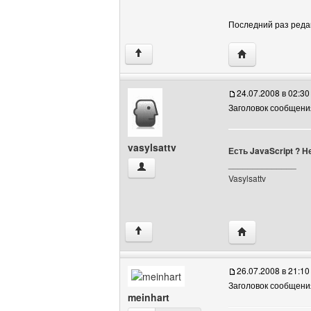
Последний раз редакт
Посетить сайт ав
↑
24.07.2008 в 02:30
Заголовок сообщения:
vasylsattv
Есть JavaScript ? Н
______________
vasylsattv Посмотреть профиль
Vasylsattv
Посетить сайт ав
↑
26.07.2008 в 21:10
Заголовок сообщени
meinhart