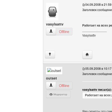
04.09.2008 в 21:59
Заголовок сообщени
vasylsattv
Работает на всех ре
______________
vasylsattv Посмотреть профиль
Offline
Vasylsattv
Посетить сайт ав
↑
05.09.2008 в 10:17
Заголовок сообщени
outset
outset Посмотреть профиль
Offline
vasylsattv писал(а):
Модератор
Работает на всех 
Ява скрипты это са