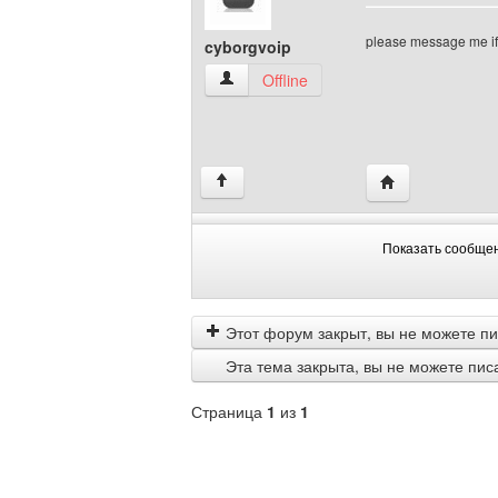
please message me if 
cyborgvoip
cyborgvoip Посмотреть профиль
Offline
Посетить сайт а
↑
Показать сообще
Показать
Order
сообщения
by
Этот форум закрыт, вы не можете пи
Эта тема закрыта, вы не можете пис
Страница
1
из
1