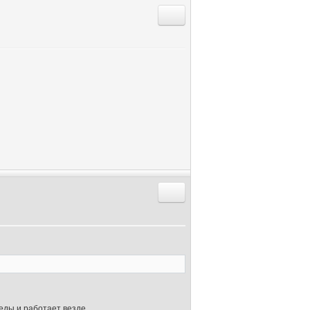
Ответить с цитатой
Ответить с цитатой
еды и работает везде.