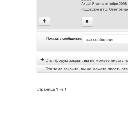
Ах да! Я уже с октября 2008
поддержке и т.д. Ответов ка
Посетить сайт автора:
↑
Показать сообщения:
Показать
Order
сообщения
by
Этот форум закрыт, вы не можете писать н
Эта тема закрыта, вы не можете писать от
Страница
1
из
1
Выберите