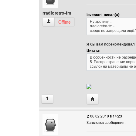
rradioretro-fm
lovestar1 писал(а):
rradioretro-fm Посмотреть профиль
Offline
Ну эротику ...
rradioretro-fm -
вроде не запрещали ещё.
Я бы вам порекомендовал 
Цитата:
В особенности не разреш
5. Распространение порн
ссылок на материалы не р
______________
Посетить сайт автора: 
↑
06.02.2010 в 14:23
Заголовок сообщения: