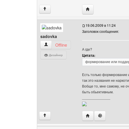
Посетить сайт автора: 
↑
19.06.2009 в 11:24
Заголовок сообщения:
sadovka
sadovka Посмотреть профиль
Offline
А где?
Цитата:
Дизайнер
формирование или поддер
Есть только формирование 
так это названия не наркот
Вобще то, мне самому, не оч
быть обьективным.
______________
Посетить сайт автора:
↑