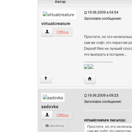
Автор
19.06.2009 в 04:54
Заголовок сообщения:
virtualcreature
virtualcreature Посмотреть профиль
Offline
Простите, но это нелегальн
сам же софт это пиратски 
Deposit files не лучший спо
что выиграть в лотарею...
______________
Посетить сайт автора: v
↑
19.06.2009 в 09:23
Заголовок сообщения:
sadovka
sadovka Посмотреть профиль
Offline
virtualcreature писал(а):
Дизайнер
Простите, но это нелегал
сам же софт это пиратски