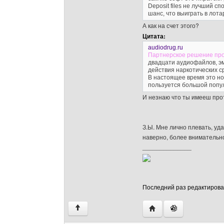
Deposit files не лучший с
шанс, что выиграть в лотар
А как на счет этого?
Цитата:
audiodrug.ru
Партнерское решение пр
двадцати аудиофайлов, э
действия наркотических с
В настоящее время это но
пользуется большой попу
И незнаю что ты имееш прот
З.Ы. Мне лично плевать, уда
наверно, более внимательно
______________
Последний раз редактировало
Посетить сайт автора:
↑