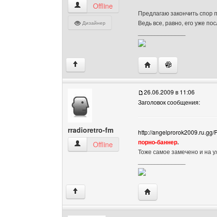
sadovka Посмотреть профиль
Offline
Предлагаю закончить спор п
Ведь все, равно, его уже п
Дизайнер
______________
Посетить сайт автора:
↑
26.06.2009 в 11:06
Заголовок сообщения:
rradioretro-fm
http://angelprorok2009.ru
порно-баннер
.
rradioretro-fm Посмотреть профиль
Offline
Тоже самое замечено и на
______________
Посетить сайт автора: 
↑