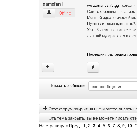
gamefan1
www.ananust.ru.gg
- сегодня 
Сайт с хорошим названием..
gamefan1 Посмотреть профиль
Offline
Мощной идеалогической мыс
Нужны ли такие идеологи.?.
Хотя бы взял название секс
Лишний мусор и хлам в хост.
Последний раз редактировало
Посетить сайт автора:
↑
Показать сообщения:
Показать
Order
сообщения
by
Этот форум закрыт, вы не можете писать н
Эта тема закрыта, вы не можете писать от
На страницу
« Пред.
1
,
2
,
3
,
4
,
5
,
6
,
7
,
8
,
9
,
10
С