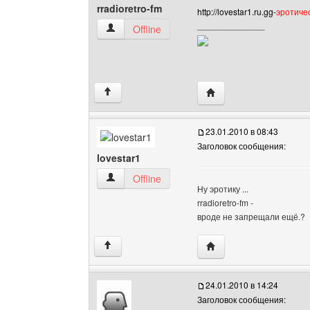
rradioretro-fm
http://lovestar1.ru.gg-
эротичес
______________
rradioretro-fm Посмотреть профиль
Offline
Посетить сайт автора: 
↑
23.01.2010 в 08:43
Заголовок сообщения:
lovestar1
lovestar1 Посмотреть профиль
Offline
Ну эротику ...
rradioretro-fm -
вроде не запрещали ещё.?
Посетить сайт автора: 
↑
24.01.2010 в 14:24
Заголовок сообщения: