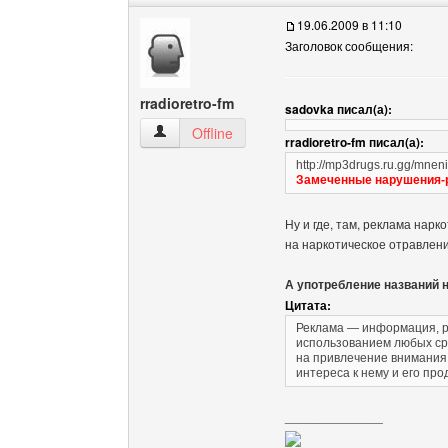
19.06.2009 в 11:10
Заголовок сообщения:
rradioretro-fm
sadovka писал(а):
rradioretro-fm Посмотреть профиль
Offline
rradioretro-fm писал(а):
http://mp3drugs.ru.gg/mnen
Замеченные нарушения-р
Ну и где, там, реклама нар
на наркотическое отравлен
А употребление названий н
Цитата:
Реклама — информация, р
использованием любых ср
на привлечение внимания
интереса к нему и его пр
______________