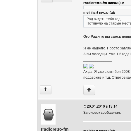
rradioretro-fm писал(а):
meinhart писал(а):
Рад видеть тебя код!
Потянуло на старые мест
Ого!Рад,что вы здесь появ
Я не надолго. Просто заглян
А вы молодцы. Уже 1,5 года
______________
Ах да! Я уже с октября 2008
поддержке и т.д. Ответов ка
Посетить сайт автора:
↑
20.01.2010 в 13:14
Заголовок сообщения:
rradioretro-fm
meinhart писал(а):