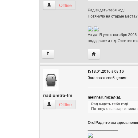
meinhart Посмотреть профиль
Offline
Рад видеть тебя код!
Потянуло на старые места?
______________
Ах да! Я уже с октября 2008
поддержке и т.д. Ответов ка
Посетить сайт автора:
↑
18.01.2010 в 08:16
Заголовок сообщения:
rradioretro-fm
meinhart писал(а):
rradioretro-fm Посмотреть профиль
Offline
Рад видеть тебя код!
Потянуло на старые мест
Ого!Рад,что вы здесь появ
______________