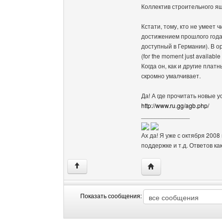
Коллектив строительного я
Кстати, тому, кто не умеет 
достижением прошлого года
доступный в Германии). В ори
(for the moment just available
Когда он, как и другие пла
скромно умалчивает.
Да! А где прочитать новые 
http://www.ru.gg/agb.php/
______________
Ах да! Я уже с октября 2008
поддержке и т.д. Ответов ка
Посетить сайт автора:
↑
Показать сообщения:
Показать
Order
сообщения
by