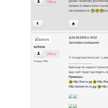
[quote="sviderskij"]Коллект
ketch Посмотреть профиль
Offline
правые и левые поля /ссыл
настраивается.
[/qu
Посетить сайт автора: 
↑
04.08.2009 в 18:02
Заголовок сообщения:
schors
schors Посмотреть профиль
Offline
У тя ещё контента нет, а у
Откуда: Kiev
______________
Вам ещё не надоел тошнотво
ваш сайт будет выглядеть 
Примеры:
http://lixa.ru.gg
http://th
http://soccer-on.ru.gg/
http