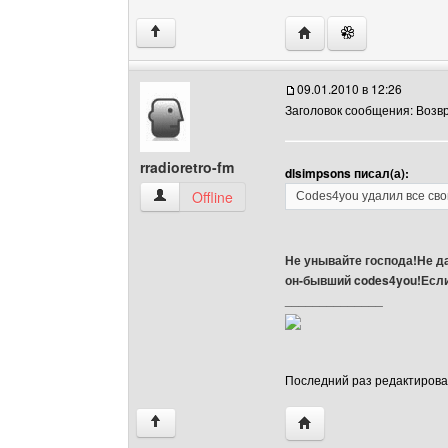
Посетить сайт автора: 
↑
09.01.2010 в 12:26
Заголовок сообщения: Возв
rradioretro-fm
dlsimpsons писал(а):
rradioretro-fm Посмотреть профиль
Offline
Codes4you удалил все сво
Не унывайте господа!Не да
он-бывший codes4you!Если 
______________
Последний раз редактировало
Посетить сайт автора: 
↑