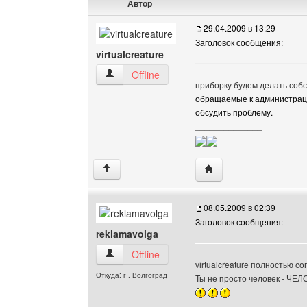
Автор
29.04.2009 в 13:29
Заголовок сообщения:
virtualcreature
virtualcreature Посмотреть профиль
Offline
приборку будем делать соб
обращаемые к администраци
обсудить проблему.
______________
Посетить сайт автора: v
↑
08.05.2009 в 02:39
Заголовок сообщения:
reklamavolga
reklamavolga Посмотреть профиль
Offline
virtualcreature полностью со
Откуда: г . Волгоград
Ты не просто человек - ЧЕЛ