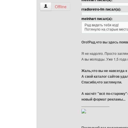
rradioretro-fm Посмотреть профиль
Offline
rradioretro-fm писал(а):
meinhart писал(а):
Рад видеть тебя код!
Потянуло на старые мест
Ого!Рад,что вы здесь появ
Я не надолго. Просто заглян
А вы молодцы. Уже 1,5 года
Жаль,что вы не навсегда к 
А свой каталог сайтов уда
Спасибо,что заглянули.
А насчёт "всё по-старому"
новый формат рекламы...
______________
Последний раз редактировало