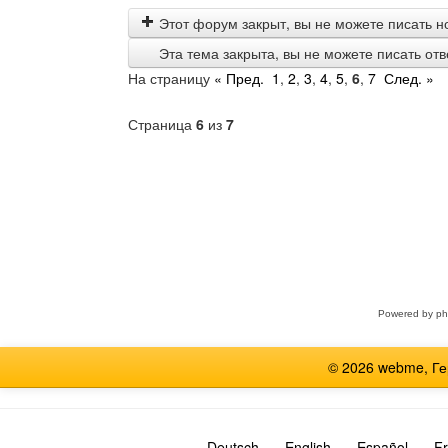
Этот форум закрыт, вы не можете писать н
Эта тема закрыта, вы не можете писать от
На страницу
« Пред.
1
,
2
,
3
,
4
,
5
,
6
,
7
След. »
Страница
6
из
7
Выберите
форум
Powered by
p
© 2026 webme, Г
Deutsch
English
Español
Fr