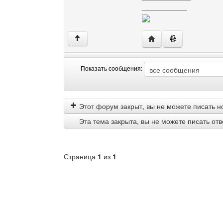
_____________
Посетить сайт автора:
↑
Показать сообщения:
Показать
Order
сообщения
by
Этот форум закрыт, вы не можете писать н
Эта тема закрыта, вы не можете писать от
Страница
1
из
1
Выберите