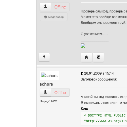
outset Посмотреть профиль
Offline
Проверь сам код, проверь р
Может это вообще временный
Модератор
Вообщем эксперементируй.
С уважением.......
______________
Посетить сайт автора: 
↑
26.01.2009 в 15:14
Заголовок сообщения:
schors
schors Посмотреть профиль
Offline
А какой ты код ставишь, ста
Откуда: Kiev
Я им писал, ответили что к
Код:
<!DOCTYPE HTML PUBLIC
"http://www.w3.org/TR