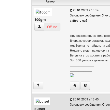
Автор
26.01.2009 в 13:14
Заголовок сообщения: У ког
100grn
сайте ru.gg?
100grn Посмотреть профиль
Offline
При размещением кода в гр
Вчера вечером вставили код 
код Бегуна не найден, на с
Недавно видел на одном из 
Бегун на этом хостинге рабо
ЗЫ. 300 уников в день есть.
______________
_____________
Посетить сайт автора:
↑
26.01.2009 в 13:45
Заголовок сообщения: Отве
outset