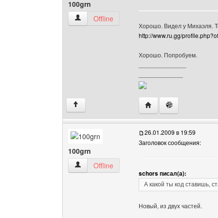
100grn
100grn Посмотреть профиль
Offline
Хорошо. Видел у Михаэля. То
http://www.ru.gg/profile.php?
Хорошо. Попробуем.
______________
_____________
Посетить сайт автора:
↑
26.01.2009 в 19:59
Заголовок сообщения:
100grn
100grn Посмотреть профиль
Offline
schors писал(а):
А какой ты код ставишь, с
Новый, из двух частей.
______________