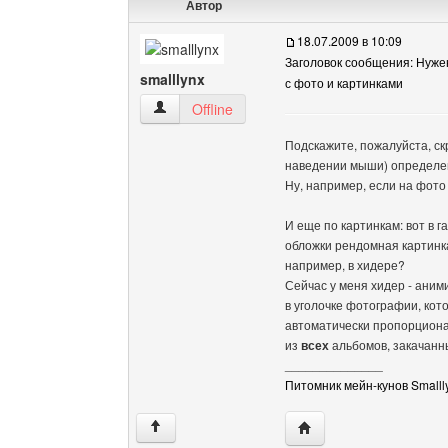
Автор
18.07.2009 в 10:09
Заголовок сообщения: Нуже
smalllynx
с фото и картинками
smalllynx Посмотреть профиль
Offline
Подскажите, пожалуйста, ск
наведении мыши) определен
Ну, например, если на фото
И еще по картинкам: вот в 
обложки рендомная картинка
например, в хидере?
Сейчас у меня хидер - аним
в уголочке фотографии, ко
автоматически пропорциона
из
всех
альбомов, закачанны
______________
Питомник мейн-кунов Smalll
Посетить сайт автора: 
↑