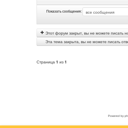
Показать сообщения:
Показать
Order
сообщения
by
Этот форум закрыт, вы не можете писать н
Эта тема закрыта, вы не можете писать от
Страница
1
из
1
Выберите
форум
Powered by
p