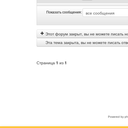
Показать сообщения:
Показать
Order
сообщения
by
Этот форум закрыт, вы не можете писать н
Эта тема закрыта, вы не можете писать от
Страница
1
из
1
Выберите
форум
Powered by
p