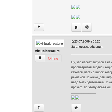
Посетить сайт автора: 
↑
23.07.2009 в 05:25
Заголовок сообщения:
virtualcreature
virtualcreature Посмотреть профиль
Offline
Ну, что насчет вирусов я не
просматривая входной код с
кажется, часть ошибок, кот
рекламой. конечно, для инф
надо быть бдительным. У на
прочего, по этому любая о
______________
Посетить сайт автора: v
↑