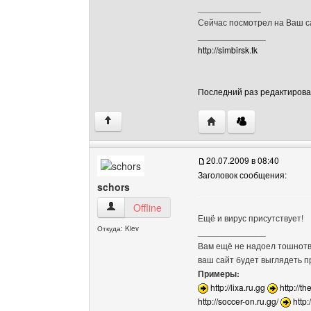
_____________
Сейчас посмотрел на Ваш са
______________
http://simbirsk.tk
Последний раз редактировало
Посетить сайт автора: 
↑
20.07.2009 в 08:40
Заголовок сообщения:
schors
schors Посмотреть профиль
Offline
Ещё и вирус присутствует!
Откуда: Kiev
______________
Вам ещё не надоел тошнотво
ваш сайт будет выглядеть 
Примеры:
http://lixa.ru.gg
http://th
http://soccer-on.ru.gg/
http