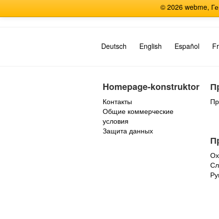
© 2026 webme, Г
Deutsch
English
Español
Fr
Homepage-konstruktor
П
Контакты
Пр
Общие коммерческие
условия
Защита данных
П
Ох
Сл
Ру