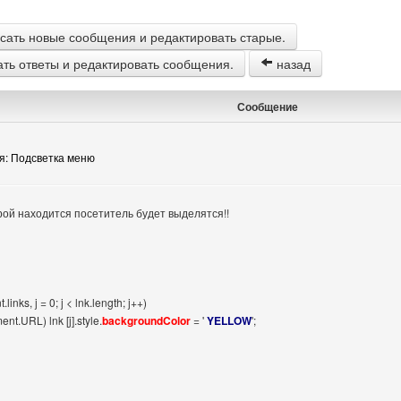
сать новые сообщения и редактировать старые.
ать ответы и редактировать сообщения.
назад
Сообщение
я: Подсветка меню
рой находится посетитель будет выделятся!!
links, j = 0; j < lnk.length; j++)
ment.URL) lnk [j].style.
backgroundColor
= '
YELLOW
';