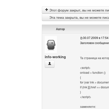
Этот форум закрыт, вы не можете пи
Эта тема закрыта, вы не можете пис
Автор
30.07.2009 в 17:54
Заголовок сообщени
info-working
Та страница на кото
info-working Посмотреть профиль
<script>
onload = function ()
{
for (var lnk = document.
if (lnk [j].href == docu
}
</script>
заменяете: