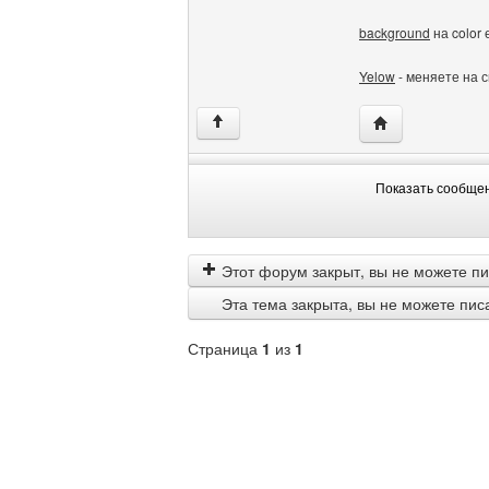
background
на color 
Yelow
- меняете на с
Посетить сайт ав
↑
Показать сообще
Показать
Order
сообщения
by
Этот форум закрыт, вы не можете пи
Эта тема закрыта, вы не можете пис
Страница
1
из
1
Выберите