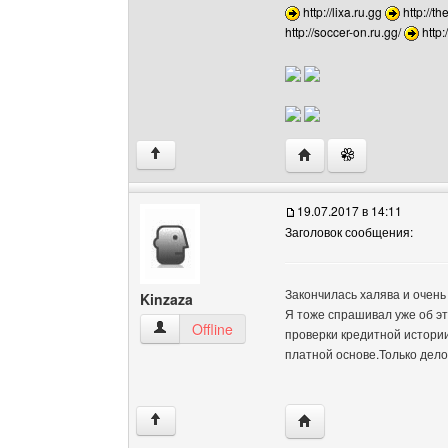
http://lixa.ru.gg
http://th
http://soccer-on.ru.gg/
http
Посетить сайт автора: 
↑
19.07.2017 в 14:11
Заголовок сообщения:
Закончилась халява и очень
Kinzaza
Я тоже спрашивал уже об эт
Kinzaza Посмотреть профиль
Offline
проверки кредитной истории
платной основе.Только дело 
Посетить сайт автора:
↑