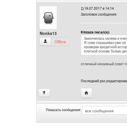
19.07.2017 в 14:14
Заголовок сообщения:
Kinzaza писал(а):
Nonka13
Закончилась халява и оче
Nonka13 Посмотреть профиль
Offline
Я тоже спрашивал уже об 
проверки кредитной истори
платной основе.Только дел
отличный ненужный совет п
Последний раз редактировал
Посетить сайт автора:
↑
Показать сообщения:
Показать
Order
сообщения
by