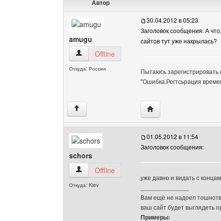
Автор
30.04.2012 в 05:23
Заголовок сообщения: А что
amugu
сайтов тут уже накрылась?
amugu Посмотреть профиль
Offline
Откуда: Россия
Пытаюсь зарегистрировать 
"Ошибка.Регтсьрация време
Посетить сайт автора:
↑
01.05.2012 в 11:54
Заголовок сообщения:
schors
schors Посмотреть профиль
Offline
уже давно и видать с конца
Откуда: Kiev
______________
Вам ещё не надоел тошнотво
ваш сайт будет выглядеть 
Примеры: