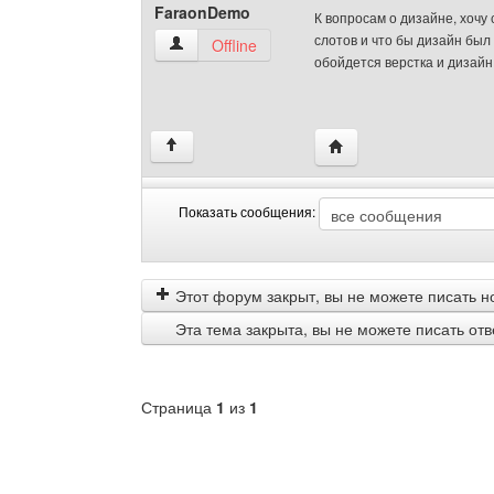
FaraonDemo
К вопросам о дизайне, хочу
слотов и что бы дизайн был
FaraonDemo Посмотреть профиль
Offline
обойдется верстка и дизай
Посетить сайт автора
↑
Показать сообщения:
Показать
Order
сообщения
by
Этот форум закрыт, вы не можете писать н
Эта тема закрыта, вы не можете писать от
Страница
1
из
1