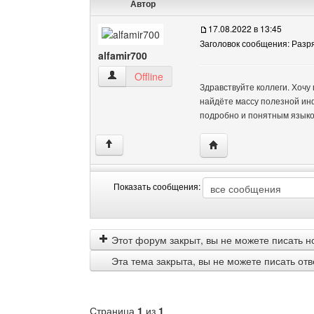
Автор
17.08.2022 в 13:45
Заголовок сообщения: Раз
alfamir700
alfamir700 Посмотреть профиль
Offline
Здравствуйте коллеги. Хочу
найдёте массу полезной ин
подробно и понятным языко
Посетить сайт автора: 
↑
Показать сообщения:
Показать
Order
сообщения
by
Этот форум закрыт, вы не можете писать н
Эта тема закрыта, вы не можете писать от
Страница
1
из
1