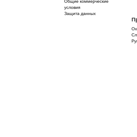
Общие коммерческие
условия
Защита данных
П
Ох
Сл
Ру