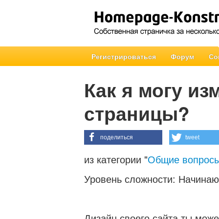
Регистрироваться
Форум
Со
Как я могу из
страницы?
поделиться
tweet
из категории "
Общие вопрос
Уровень сложности: Начина
Дизайн своего сайта ты може