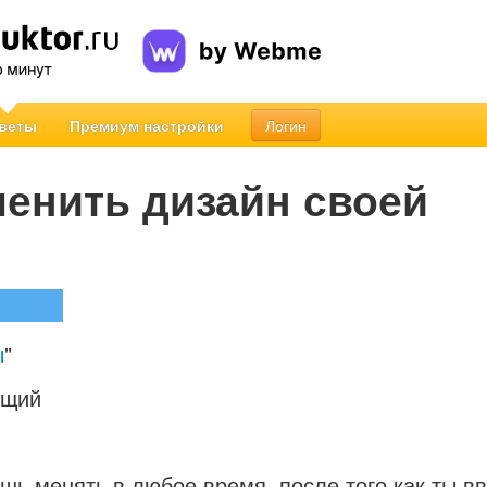
веты
Премиум настройки
Логин
менить дизайн своей
ы
"
ющий
шь менять в любое время, после того как ты в