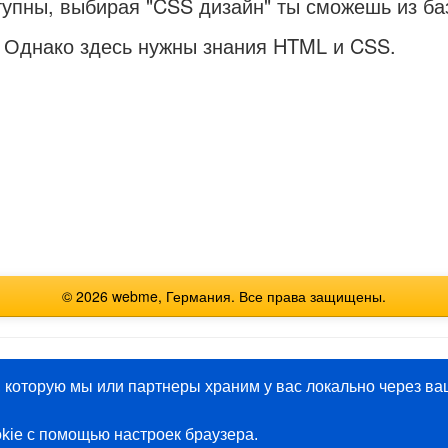
тупны, выбирая "CSS дизайн" ты сможешь из ба
. Однако здесь нужны знания HTML и CSS.
© 2026 webme, Германия. Все права защищены.
English
Español
Français
Italiano
Polski
Русский
 которую мы или партнеры храним у вас локально через ва
kie с помощью настроек браузера.