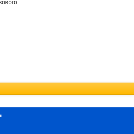
зового
Türkçe
ш