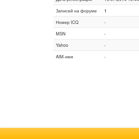
Записей на форуме
1
Номер ICQ
-
MSN
-
Yahoo
-
AIM-имя
-