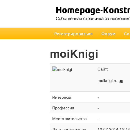
Регистрироваться
Форум
Со
moiKnigi
Сайт:
moiknigi.ru.gg
Интересы
-
Профессия
-
Место жительства
-
Дата регистрации
10.07.2014 15:44