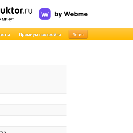
веты
Премиум настройки
Логин
:25