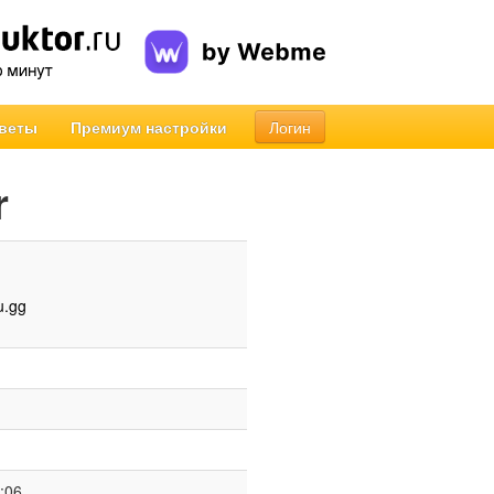
веты
Премиум настройки
Логин
r
u.gg
:06