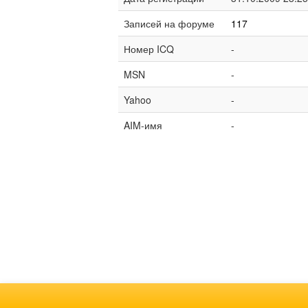
Записей на форуме
117
Номер ICQ
-
MSN
-
Yahoo
-
AIM-имя
-