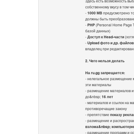
Здесь есть возможность выб
собственному вкусу в том ч
-
1000 МВ
предусмотрено т
должны быть преобразован
-
PHP
(Personal Home Page T
базой данных)
-
Доступ к Head-части
(хотя
-
Upload фото и др. файло
владелец при редактирован
2. Чего нельзя делать
На ru.gg запрещается:
- нелегальное размещение
эти материалы
- размещение материалов и
до&nbsp;
16 лет
- материалов и ссылок на 
противоречащие закону
- препятствие
показу рекл
- размещение и распростра
взлома&nbsp; компьютерн
- размещение программ и 