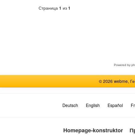
Страница
1
из
1
Выберите
форум
Powered by
p
© 2026 webme, Г
Deutsch
English
Español
Fr
Homepage-konstruktor
П