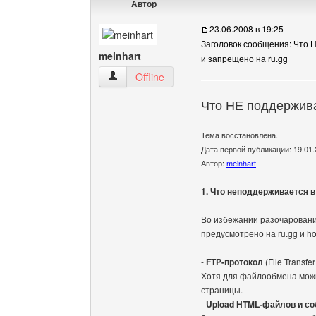
Автор
23.06.2008 в 19:25
Заголовок сообщения: Что 
meinhart
и запрещено на ru.gg
meinhart Посмотреть профиль
Offline
Что НЕ поддержива
Тема восстановлена.
Дата первой публикации: 19.01.
Автор:
meinhart
1. Что неподдерживается в
Во избежании разочарований
предусмотрено на ru.gg и h
-
FTP-протокол
(File Transfer
Хотя для файлообмена можн
страницы.
-
Upload HTML-файлов и со