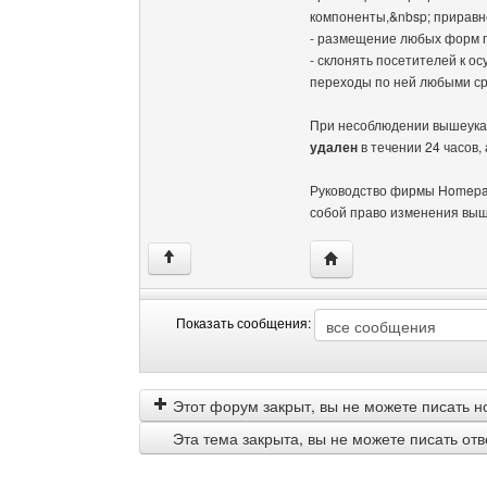
компоненты,&nbsp; приравн
- размещение любых форм 
- склонять посетителей к о
переходы по ней любыми ср
При несоблюдении вышеука
удален
в течении 24 часов,
Руководство фирмы Homepag
собой право изменения выш
Посетить сайт автора:
↑
Показать сообщения:
Показать
Order
сообщения
by
Этот форум закрыт, вы не можете писать н
Эта тема закрыта, вы не можете писать от