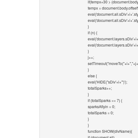
if(tempx+30 > (document.body
tempx = document.body.offset
eval('document.all.sDiv'+i+'.sty
eval('document.all.sDiv'+i+'.sty
}
if (n) {
eval('document.layers.sDiv'+i+'.
eval('document.layers.sDiv'+i+'
}
j++;
setTimeout("moveTo("+i+","+j
}
else {
eval('HIDE("sDiv'+i+'")');
totalSparks++;
}
if (totalSparks == 7) {
sparksAflyin = 0;
totalSparks = 0;
}
}
function SHOW(divName){
if (document.all)