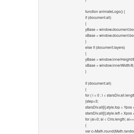
function animateLogo() {
if (document.all)
{
yBase = window.document.body
xBase = window.document.body
}
else if (document.layers)
{
yBase = window.innerHeight/8
xBase = window.innerWidth/8;
}
if (document.all)
{
for ( i = 0 ; i < starsDiv.all.lengt
{step=3;
starsDiv.all[i].style.top = Yp
starsDiv.all[i].style.left = Xp
for (ai=0; ai < Clrs.length; ai++
{
var c=Math.round(Math.random(