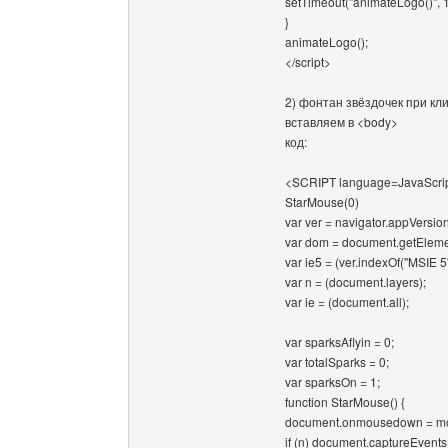
setTimeout("animateLogo()", 1
}
animateLogo();
</script>
2) фонтан звёздочек при кл
вставляем в <body>
код:
<SCRIPT language=JavaScrip
StarMouse(0)
var ver = navigator.appVersion
var dom = document.getElemen
var ie5 = (ver.indexOf("MSIE 5"
var n = (document.layers);
var ie = (document.all);
var sparksAflyin = 0;
var totalSparks = 0;
var sparksOn = 1;
function StarMouse() {
document.onmousedown = m
if (n) document.captureEv