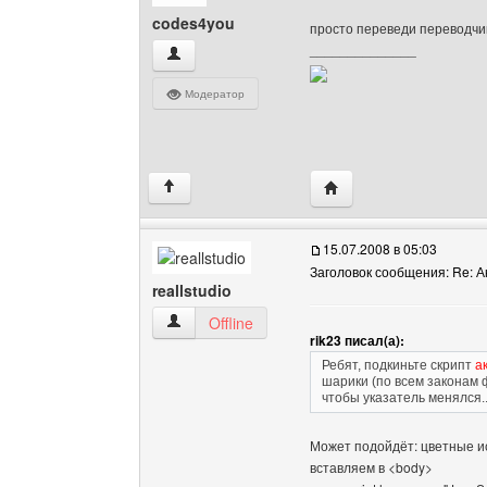
codes4you
просто переведи переводч
______________
codes4you Посмотреть профиль
Модератор
Посетить сайт автора:
↑
15.07.2008 в 05:03
Заголовок сообщения: Re: А
reallstudio
reallstudio Посмотреть профиль
Offline
rik23 писал(а):
Ребят, подкиньте скрипт
а
шарики (по всем законам ф
чтобы указатель менялся.
Может подойдёт: цветные ис
вставляем в <body>