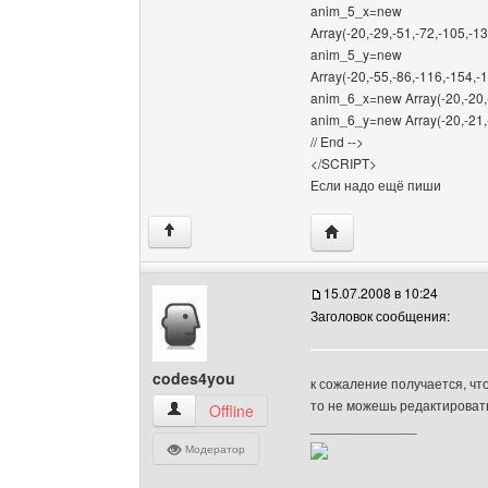
anim_5_x=new
Array(-20,-29,-51,-72,-105,-1
anim_5_y=new
Array(-20,-55,-86,-116,-154,-
anim_6_x=new Array(-20,-20,
anim_6_y=new Array(-20,-21,-
// End -->
</SCRIPT>
Если надо ещё пиши
Посетить сайт автора: r
↑
15.07.2008 в 10:24
Заголовок сообщения:
codes4you
к сожаление получается, чт
то не можешь редактироват
codes4you Посмотреть профиль
Offline
______________
Модератор