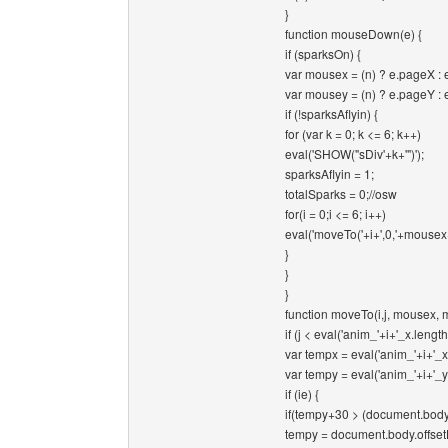
}
function mouseDown(e) {
if (sparksOn) {
var mousex = (n) ? e.pageX : 
var mousey = (n) ? e.pageY :
if (!sparksAflyin) {
for (var k = 0; k <= 6; k++)
eval('SHOW("sDiv'+k+'")');
sparksAflyin = 1;
totalSparks = 0;//osw
for(i = 0;i <= 6; i++)
eval('moveTo('+i+',0,'+mousex+
}
}
}
function moveTo(i,j, mousex,
if (j < eval('anim_'+i+'_x.length'
var tempx = eval('anim_'+i+'_x
var tempy = eval('anim_'+i+'_y
if (ie) {
if(tempy+30 > (document.body
tempy = document.body.offset