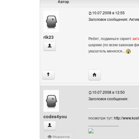
Автор
10.07.2008 в 12:55
Заголовок сообщения: Акти
rik23
Ребят, подкиньте скрипт
акт
шарики (по всем законам физ
rik23 Посмотреть профиль
указатель менялся...
Посетить сайт автора: 
↑
10.07.2008 в 13:50
Заголовок сообщения:
codes4you
посмотри тут:
http://www.kos
______________
codes4you Посмотреть профиль
Модератор