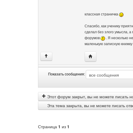
классная страничка
Спасибо, как ученику приятн
сделал без злого умысла, а
форумов
. Я несколько н
маленькую записную книжку !
Посетить сайт автора: r
↑
Показать сообщения:
Показать
Order
сообщения
by
Этот форум закрыт, вы не можете писать н
Эта тема закрыта, вы не можете писать от
Страница
1
из
1