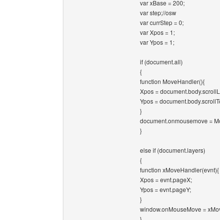
var xBase = 200;
var step;//osw
var currStep = 0;
var Xpos = 1;
var Ypos = 1;
if (document.all)
{
function MoveHandler(){
Xpos = document.body.scrollL
Ypos = document.body.scrollT
}
document.onmousemove = Mo
}
else if (document.layers)
{
function xMoveHandler(evnt){
Xpos = evnt.pageX;
Ypos = evnt.pageY;
}
window.onMouseMove = xMov
}