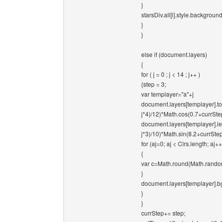
}
starsDiv.all[i].style.background
}
}
else if (document.layers)
{
for ( j = 0 ; j < 14 ; j++ )
{step = 3;
var templayer="a"+j
document.layers[templayer].t
j*4)/12)*Math.cos(0.7+currSte
document.layers[templayer].le
j*3)/10)*Math.sin(8.2+currSte
for (aj=0; aj < Clrs.length; aj++
{
var c=Math.round(Math.random(
}
document.layers[templayer].bg
}
}
currStep+= step;