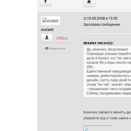
Посетить сайт автора: 
↑
19.08.2008 в 13:35
Заголовок сообщения:
outset
outset Посмотреть профиль
Offline
desalex писал(а):
Модератор
Да, конечно, безусловно!
Планирую осенью перейти
делу и понял, что "не свя
начале 90-х игры писАл на
Z80...
Единственный смущающий 
скажем, днём поработать 
дизайн, пусть пару дней по
снова "не так", значит, об
- специально так и создав
Сейчас продумываю хидер,
Конечно сможете менять диз
убираете код и тоже самое 
______________