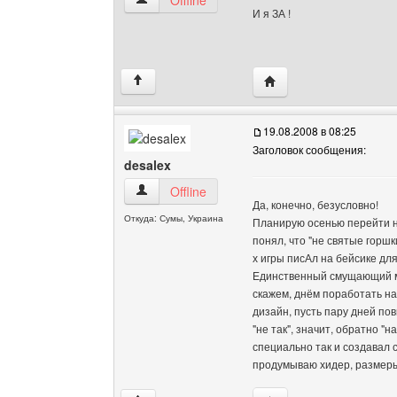
Offline
И я ЗА !
Посетить сайт автора:
↑
19.08.2008 в 08:25
Заголовок сообщения:
desalex
desalex Посмотреть профиль
Offline
Да, конечно, безусловно!
Откуда: Сумы, Украина
Планирую осенью перейти н
понял, что "не святые горшк
х игры писАл на бейсике для
Единственный смущающий мо
скажем, днём поработать н
дизайн, пусть пару дней пов
"не так", значит, обратно "н
специально так и создавал 
продумываю хидер, размеры 