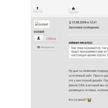
Посетить сайт автора:
↑
13.08.2008 в 12:41
Заголовок сообщения:
outset
outset Посмотреть профиль
Offline
osbsao писал(а):
Модератор
Как тема называется, так 
будут программистами уст
настоящее время портят э
Ну дык ты немножко подреда
эстетичный сайт. Просто да
что у них плохой дизайн. П
Школа CSS, в которой мы са
размещать готовые, полезн
Кто со мной?