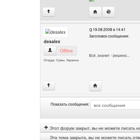
Посетить сайт автора: 
↑
19.08.2008 в 14:41
Заголовок сообщения:
desalex
desalex Посмотреть профиль
Offline
Всё, значит - решено...
Откуда: Сумы, Украина
Посетить сайт автора: 
↑
Показать сообщения:
Показать
Order
сообщения
by
Этот форум закрыт, вы не можете писать н
Эта тема закрыта, вы не можете писать от