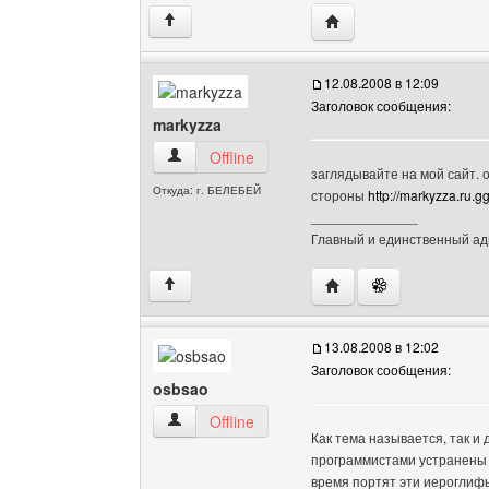
Посетить сайт автора: 
↑
12.08.2008 в 12:09
Заголовок сообщения:
markyzza
markyzza Посмотреть профиль
Offline
заглядывайте на мой сайт. 
Откуда: г. БЕЛЕБЕЙ
стороны
http://markyzza.ru.gg
______________
Главный и единственный а
Посетить сайт автора:
↑
13.08.2008 в 12:02
Заголовок сообщения:
osbsao
osbsao Посмотреть профиль
Offline
Как тема называется, так и 
программистами устранены 
время портят эти иероглифы