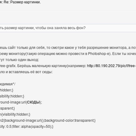
: Re: Размер картинки.
ть размер картинки, чтобы она заняла весь фон?
ешь сайт только для себя, то смотри какое у тебя разрешение монитора, а п
ему монитору(такую операцию можно провести в Photoshop-e). Если ты хоче
тут только один выход:
ree-grafix. Берёшь маленькую картинку(например:
http://80.190.202.79/pic/f/free
ло и вставляешь её вот сюды:
видимая*/
:hidden;}
ibility:hidden;}
round-image:url(
СЮДЫ
);
sparent;}
{visibility:hidden;}
m2{background-image:url();background-color:transparent;}
ty: 0.5;filter: alpha(opacity=50);}