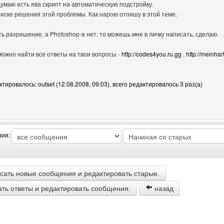
 думаю есть ява скрипт на автоматическую подстройку.
поиске решения этой проблемы. Как нарою отпишу в этой теме.
ь разрешение, а Photoshop-a нет, то можешь мне в личку написать, сделаю.
можно найти все ответы на твои вопросы -
http://codes4you.ru.gg
,
http://meinhart
ировалось: outset (12.08.2008, 09:03), всего редактировалось 3 раз(а)
втора: outset
ния:
сать новые сообщения и редактировать старые.
ать ответы и редактировать сообщения.
назад