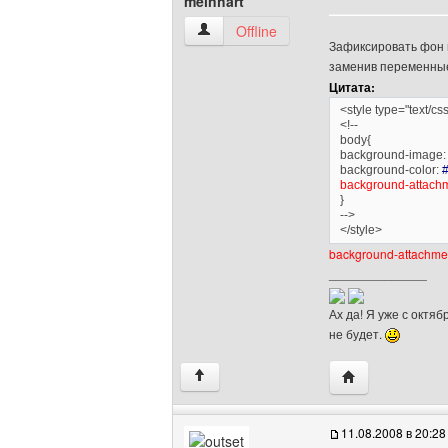
meinhart
meinhart Посмотреть профиль
Offline
Зафиксировать фон 
заменив переменны
Цитата:
<style type="text/cs
<!--
body{
background-image: 
background-color:
#
background-attachm
}
-->
</style>
background-attachmen
______________
Ах да! Я уже с октя
не будет.
Посетить сайт а
↑
11.08.2008 в 20:28