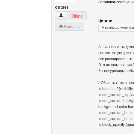
Заголовок сообщения
outset
outset Посмотреть профиль
Offline
Цитата:
Модератор
А каким должен бы
Значит если ты дела
соответствующее тво
все расширения, то 
Это использования f
бы несуразицы небы
/*Область текста не
td.headline2{visibility
td.edit_content_top{vis
td.edit_content{backg
background-color:tran
td.edit_content_bottom
td.edit_content_botto
td.block_opacity {opaci