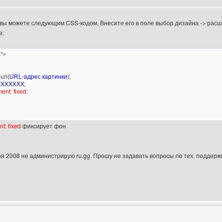
вы можете следующим CSS-кодом. Внесите его в поле выбор дизайна -> расши
е:
s">
url(
URL-адрес картинки
);
XXXXXX
;
ent: fixed
;
t: fixed
фиксирует фон
бря 2008 не администрирую ru.gg. Прошу не задавать вопросы по тех. поддержк
втора: meinhart