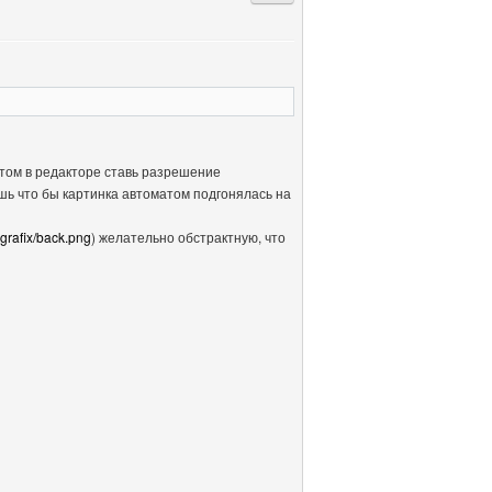
отом в редакторе ставь разрешение
шь что бы картинка автоматом подгонялась на
-grafix/back.png
) желательно обстрактную, что