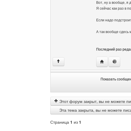
Вот, ну а вообще, я
Я сейчас как раз в 
Если надо подстроит
А так вообще сдесь 
Последний раз редакт
Посетить сайт а
↑
Показать сообще
Показать
Order
сообщения
by
Этот форум закрыт, вы не можете пи
Эта тема закрыта, вы не можете пис
Страница
1
из
1