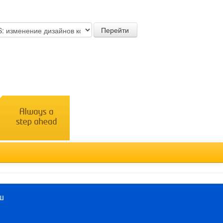
Türkçe
ш