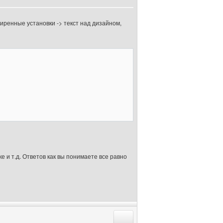
ренные установки -> текст над дизайном,
е и т.д. Ответов как вы понимаете все равно
Ответить с цитатой