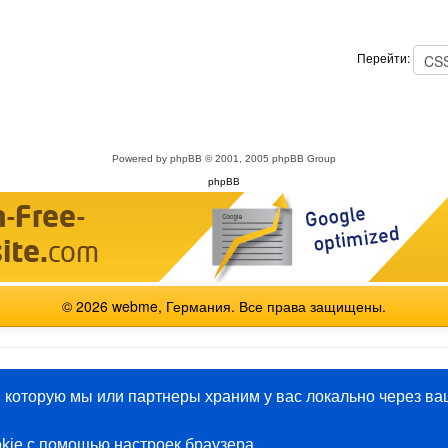
Перейти:
Powered by
phpBB
© 2001, 2005 phpBB Group
phpBB
© 2026 webme, Германия. Все права защищены.
English
Español
Français
Italiano
Polski
Русский
 которую мы или партнеры храним у вас локально через ва
kie с помощью настроек браузера.