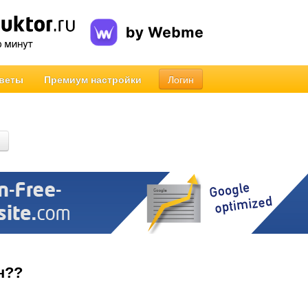
веты
Премиум настройки
Логин
н??