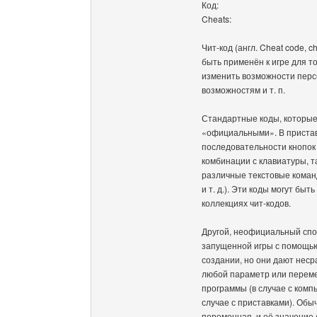
Код:
Cheats:
Чит-код (англ. Cheat code, 
быть применён к игре для т
изменить возможности перс
возможностям и т. п.
Стандартные коды, которые
«официальными». В пристав
последовательности кнопок 
комбинации с клавиатуры, та
различные текстовые команд
и т. д.). Эти коды могут бы
коллекциях чит-кодов.
Другой, неофициальный спо
запущенной игры с помощью
создании, но они дают нес
любой параметр или переме
программы (в случае с комп
случае с приставками). Обы
переменная, и её значение