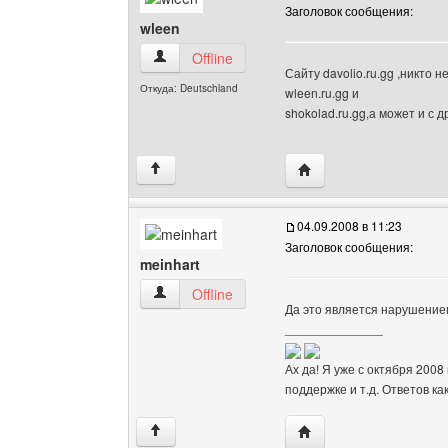
Заголовок сообщения:
wleen
wleen Посмотреть профиль
Offline
Сайту davolio.ru.gg ,никто 
Откуда: Deutschland
wleen.ru.gg и
shokolad.ru.gg,а может и с 
Посетить сайт автора:
↑
04.09.2008 в 11:23
Заголовок сообщения:
meinhart
meinhart Посмотреть профиль
Offline
Да это является нарушением
______________
Ах да! Я уже с октября 2008
поддержке и т.д. Ответов ка
Посетить сайт автора:
↑