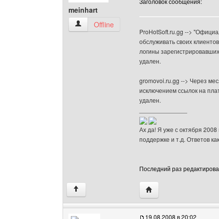
Заголовок сообщения:
meinhart
meinhart Посмотреть профиль
Offline
ProHotSoft.ru.gg --> "Офи
обслуживать своих клиентов
логины зарегистрировавши
удален.
gromovoi.ru.gg --> Через м
исключением ссылок на платн
удален.
______________
Ах да! Я уже с октября 2008
поддержке и т.д. Ответов ка
Последний раз редактировало
Посетить сайт автора:
↑
19.08.2008 в 20:02