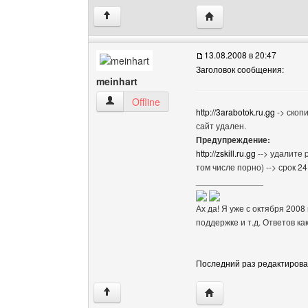
Посетить сайт автора:
↑
13.08.2008 в 20:47
Заголовок сообщения:
meinhart
meinhart Посмотреть профиль
Offline
http://3arabotok.ru.gg
-> скоп
сайт удален.
Предупреждение:
http://zskill.ru.gg
--> удалите 
том числе порно) --> срок 24
______________
Ах да! Я уже с октября 2008
поддержке и т.д. Ответов ка
Последний раз редактировало
Посетить сайт автора:
↑