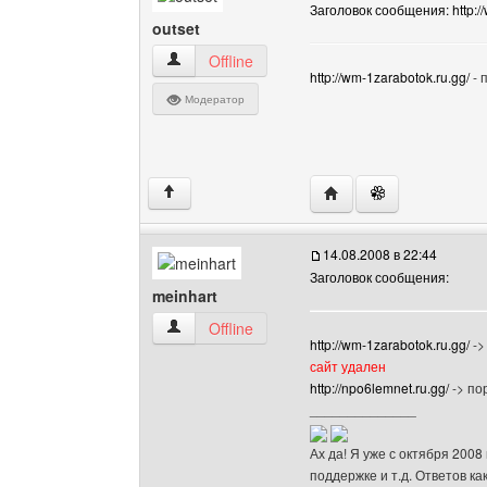
Заголовок сообщения: http://
outset
outset Посмотреть профиль
Offline
http://wm-1zarabotok.ru.gg/
- 
Модератор
Посетить сайт автора: 
↑
14.08.2008 в 22:44
Заголовок сообщения:
meinhart
meinhart Посмотреть профиль
Offline
http://wm-1zarabotok.ru.gg/
->
сайт удален
http://npo6lemnet.ru.gg/
-> по
______________
Ах да! Я уже с октября 2008
поддержке и т.д. Ответов ка