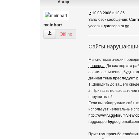
Автор
10.08.2008 в 12:36
Заголовок сообщения: Сай
meinhart
условия договора ru.gg
meinhart Посмотреть профиль
Offline
Сайты нарушающие
Мы систематически провер
договора
. До сих пор эта р
сложилось мнение, будто а
Данная тема преследует 2
1. Доводить до вашего све
2. Призвать пользователей
нарушителей.
Если вы обнаружили сайт, 
использует нелегальные сп
http://www.ru.gg/forum/viewt
ruggsupport
googlemail.com
При этом просьба сообщит