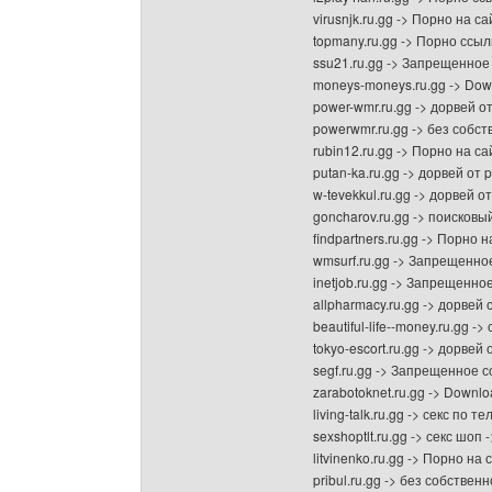
virusnjk.ru.gg -> Порно на с
topmany.ru.gg -> Порно ссы
ssu21.ru.gg -> Запрещенное
moneys-moneys.ru.gg -> Dow
power-wmr.ru.gg -> дорвей о
powerwmr.ru.gg -> без собс
rubin12.ru.gg -> Порно на с
putan-ka.ru.gg -> дорвей от 
w-tevekkul.ru.gg -> дорвей 
goncharov.ru.gg -> поисков
findpartners.ru.gg -> Порно 
wmsurf.ru.gg -> Запрещенно
inetjob.ru.gg -> Запрещенн
allpharmacy.ru.gg -> дорве
beautiful-life--money.ru.gg
tokyo-escort.ru.gg -> дорвей 
segf.ru.gg -> Запрещенное 
zarabotoknet.ru.gg -> Downl
living-talk.ru.gg -> секс по 
sexshoptlt.ru.gg -> секс шоп
litvinenko.ru.gg -> Порно на
pribul.ru.gg -> без собстве