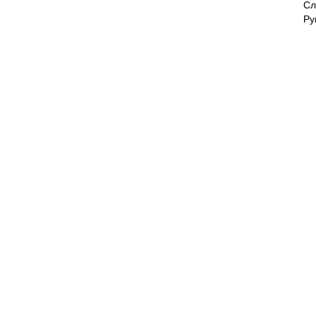
Сл
Ру