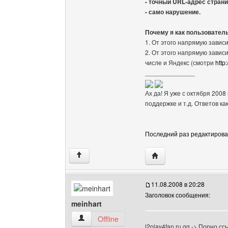
- точный URL-адрес страни
- само нарушение.
Почему я как пользовател
1. От этого напрямую зависи
2. От этого напрямую завис
числе и Яндекс (смотри
http
______________
Ах да! Я уже с октября 2008
поддержке и т.д. Ответов ка
Последний раз редактировало
Посетить сайт автора:
↑
11.08.2008 в 20:28
Заголовок сообщения:
meinhart
meinhart Посмотреть профиль
Offline
l2play4fan.ru.gg -> Порно с