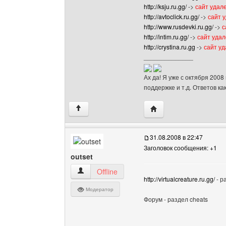
http://ksju.ru.gg/
->
сайт удал
http://avtoclick.ru.gg/
->
сайт 
http://www.rusdevki.ru.gg/
->
с
http://intim.ru.gg/
->
сайт уда
http://crystina.ru.gg
->
сайт у
______________
Ах да! Я уже с октября 2008
поддержке и т.д. Ответов ка
Посетить сайт автора:
↑
31.08.2008 в 22:47
Заголовок сообщения: +1
outset
outset Посмотреть профиль
Offline
http://virtualcreature.ru.gg/
- р
Модератор
Форум - раздел cheats