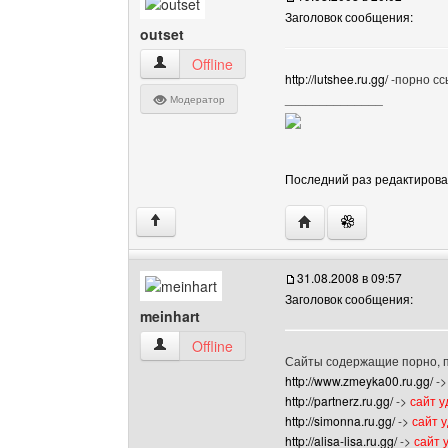
Заголовок сообщения:
outset
outset Посмотреть профиль
Offline
http://lutshee.ru.gg/
-порно сс
______________
Модератор
Последний раз редактировало
Посетить сайт автора: 
↑
31.08.2008 в 09:57
Заголовок сообщения:
meinhart
meinhart Посмотреть профиль
Offline
Сайты содержащие порно, п
http://www.zmeyka00.ru.gg/
-
http://partnerz.ru.gg/
->
сайт 
http://simonna.ru.gg/
->
сайт 
http://alisa-lisa.ru.gg/
->
сайт 