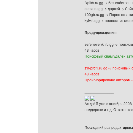
fxpitdr.ru.gg -> без собстве
olesa.ru.gg -> дорвей -> Сай
100gb.ru.gg -> Порно ссылки
kyiv.ru.gg -> полностью ск
Предупреждения:
serenevenki.ru.gg -> поиск
48 часов
Поисковый спам удален авт
zfk-profil.ru.gg -> поисковы
48 часов
Проигнорировано автором --
______________
Ах да! Я уже с октября 2008
поддержке и т.д. Ответов ка
Последний раз редактировало