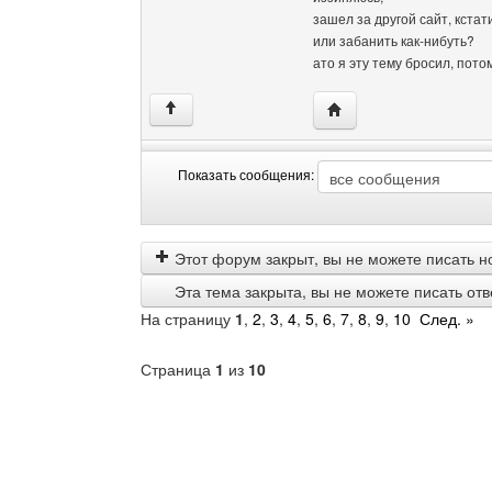
зашел за другой сайт, кстат
или забанить как-нибуть?
ато я эту тему бросил, по
Посетить сайт автора: v
↑
Показать сообщения:
Показать
Order
сообщения
by
Этот форум закрыт, вы не можете писать н
Эта тема закрыта, вы не можете писать от
На страницу
1
,
2
,
3
,
4
,
5
,
6
,
7
,
8
,
9
,
10
След. »
Страница
1
из
10