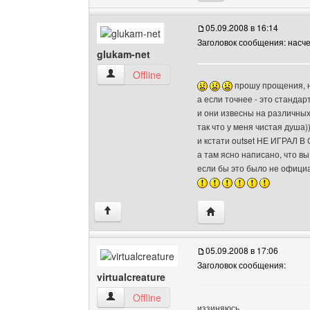
05.09.2008 в 16:14
Заголовок сообщения: насче
glukam-net
glukam-net Посмотреть профиль
Offline
прошу прощения, н
а если точнее - это станда
и они извесны на различных
так что у меня чистая душа)
и кстати outset НЕ ИГРАЛ 
а там ясно написано, что вы
если бы это было не официа
Посетить сайт автора:
↑
05.09.2008 в 17:06
Заголовок сообщения:
virtualcreature
virtualcreature Посмотреть профиль
Offline
иззиняюсь,