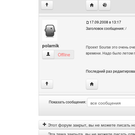
Посетить сайт автора: 
↑
17.09.2008 в 13:17
Заголовок сообщения: /
polarnik
Проект Sourse это очень оч
времени. Надо было летом 
polarnik Посмотреть профиль
Offline
Последний раз редактировало
Посетить сайт автора: 
↑
Показать сообщения:
Показать
Order
сообщения
by
Этот форум закрыт, вы не можете писать н
Эта тема закрыта, вы не можете писать от