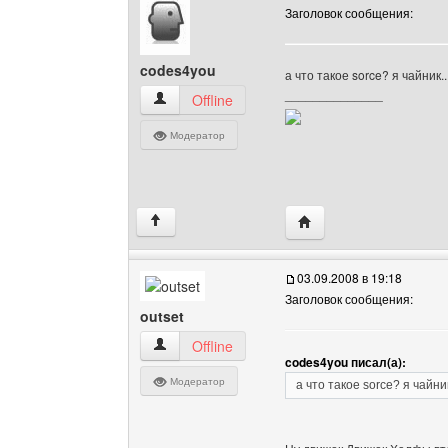
Заголовок сообщения:
codes4you
а что такое sorce? я чайник.
______________
codes4you Посмотреть профиль
Offline
Модератор
Посетить сайт автора:
↑
03.09.2008 в 19:18
Заголовок сообщения:
outset
outset Посмотреть профиль
Offline
codes4you писал(а):
Модератор
а что такое sorce? я чайни