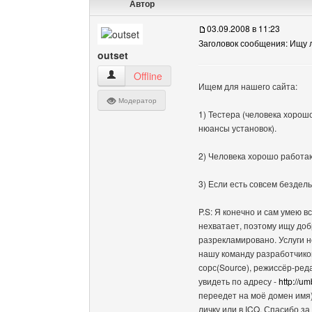
Автор
03.09.2008 в 11:23
Заголовок сообщения: Ищу
outset
outset Посмотреть профиль
Offline
Ищем для нашего сайта:
Модератор
1) Тестера (человека хорош
нюансы установок).
2) Человека хорошо работаю
3) Если есть совсем бездел
P.S: Я конечно и сам умею в
нехватает, поэтому ищу доб
разрекламировано. Услуги н
нашу команду разработчиков
сорс(Source), режиссёр-реда
увидеть по адресу -
http://um
переедет на моё домен имя)
личку или в ICQ. Спасибо за