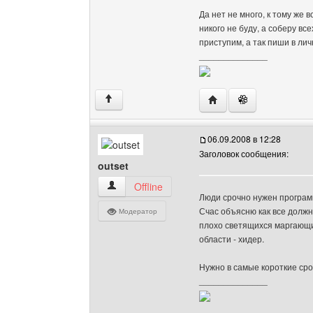
Да нет не много, к тому же 
никого не буду, а соберу вс
приступим, а так пиши в личк
______________
Посетить сайт автора: 
↑
06.09.2008 в 12:28
Заголовок сообщения:
outset
outset Посмотреть профиль
Offline
Люди срочно нужен программ
Счас объясню как все должн
Модератор
плохо светящихся маргающи
области - хидер.
Нужно в самые короткие сро
______________