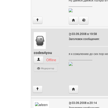
Ну движок Движок Халфы вт
______________
Посетить сайт автора: 
↑
03.09.2008 в 19:58
Заголовок сообщения:
codes4you
я к сожалению до сих пор не
______________
codes4you Посмотреть профиль
Offline
Модератор
Посетить сайт автора:
↑
03.09.2008 в 20:14
Заголовок сообщения: