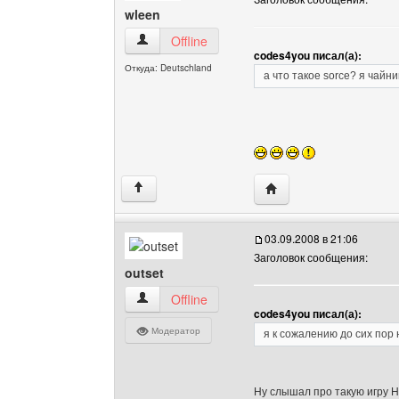
wleen
wleen Посмотреть профиль
Offline
codes4you писал(а):
Откуда: Deutschland
а что такое sorce? я чайни
Посетить сайт автора:
↑
03.09.2008 в 21:06
Заголовок сообщения:
outset
outset Посмотреть профиль
Offline
codes4you писал(а):
Модератор
я к сожалению до сих пор 
Ну слышал про такую игру Hal