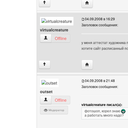
Посетить сайт автора: v
↑
04.09.2008 в 16:29
Заголовок сообщения:
virtualcreature
virtualcreature Посмотреть профиль
Offline
у меня аттестат художника п
хотите сайт расписанный п
Посетить сайт автора: v
↑
04.09.2008 в 21:48
Заголовок сообщения:
outset
outset Посмотреть профиль
Offline
virtualcreature писал(а):
Модератор
фотошоп, корел знаю
а работать много надо?