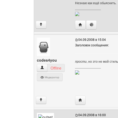
Незнаю как ещё обьяснить.
______________
Посетить сайт автора: 
↑
04.09.2008 в 15:04
Заголовок сообщения:
codes4you
прости
, но это не мой стил
______________
codes4you Посмотреть профиль
Offline
Модератор
Посетить сайт автора:
↑
04.09.2008 в 16:00