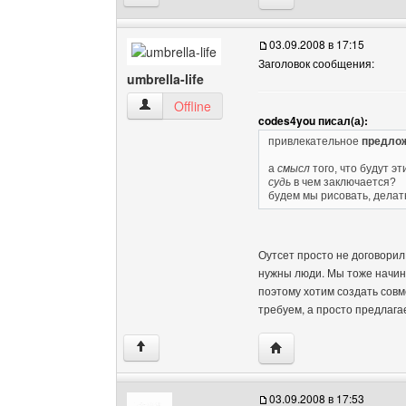
03.09.2008 в 17:15
Заголовок сообщения:
umbrella-life
umbrella-life Посмотреть профиль
Offline
codes4you писал(а):
привлекательное
предло
а
смысл
того, что будут э
судь
в чем заключается?
будем мы рисовать, делат
Оутсет просто не договорил,
нужны люди. Мы тоже начина
поэтому хотим создать совм
требуем, а просто предлага
Посетить сайт автора: u
↑
03.09.2008 в 17:53