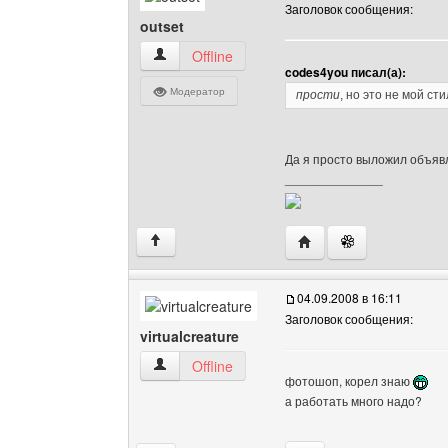
Заголовок сообщения:
outset
outset Посмотреть профиль
Offline
codes4you писал(а):
Модератор
прости
, но это не мой ст
Да я просто выложил объявл
______________
Посетить сайт автора: 
↑
04.09.2008 в 16:11
Заголовок сообщения:
virtualcreature
virtualcreature Посмотреть профиль
Offline
фотошоп, корел знаю
а работать много надо?