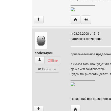
______________
Посетить сайт автора: 
↑
03.09.2008 в 15:13
Заголовок сообщения:
codes4you
привлекательное
предложе
codes4you Посмотреть профиль
Offline
а
смысл
того, что будут эти
судь
в чем заключается?
Модератор
будем мы рисовать, делать 
______________
Последний раз редактировало
Посетить сайт автора:
↑