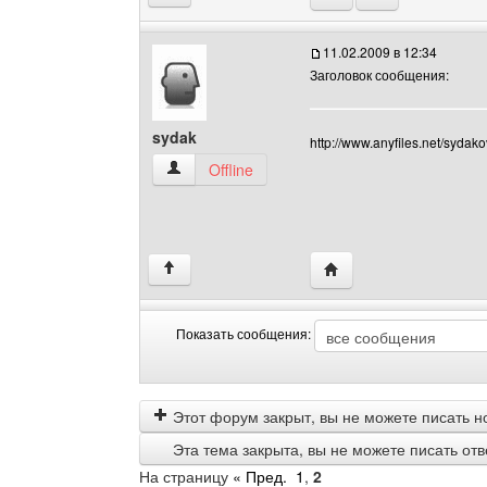
11.02.2009 в 12:34
Заголовок сообщения:
sydak
http://www.anyfiles.net/sydako
sydak Посмотреть профиль
Offline
Посетить сайт автора:
↑
Показать сообщения:
Показать
Order
сообщения
by
Этот форум закрыт, вы не можете писать н
Эта тема закрыта, вы не можете писать от
На страницу
« Пред.
1
,
2