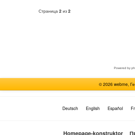
Страница
2
из
2
Выберите
форум
Powered by
p
© 2026 webme, Г
Deutsch
English
Español
Fr
Homepage-konstruktor
П