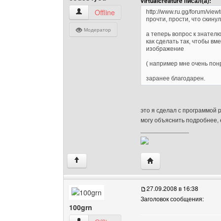
virtualcreature писал(а):
codes4you Посмотреть профиль
Offline
http://www.ru.gg/forum/vi
прочти, прости, что скинул
Модератор
а теперь вопрос к знателю
как сделать так, чтобы вм
изображение
( например мне очень пон
заранее благодарен.
это я сделал с программой p
могу объяснить подробнее, 
______________
Посетить сайт автора:
↑
27.09.2008 в 16:38
Заголовок сообщения:
100grn