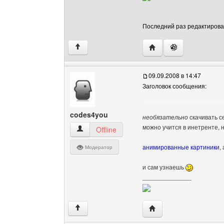
Последний раз редактировало
Посетить сайт автора: 
↑
09.09.2008 в 14:47
Заголовок сообщения:
codes4you
необязательно
скачивать с
можно учится в инетренте, н
codes4you Посмотреть профиль
Offline
анимированные картиники
,
Модератор
и сам узнаешь
______________
Посетить сайт автора:
↑