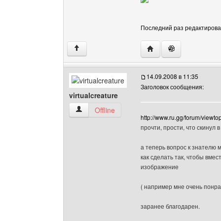
Последний раз редактировало
Посетить сайт автора: 
↑
14.09.2008 в 11:35
Заголовок сообщения:
virtualcreature
virtualcreature Посмотреть профиль
Offline
http://www.ru.gg/forum/view
прочти, прости, что скинул в
а теперь вопрос к знателю м
как сделать так, чтобы вме
изображение
( например мне очень понра
заранее благодарен.