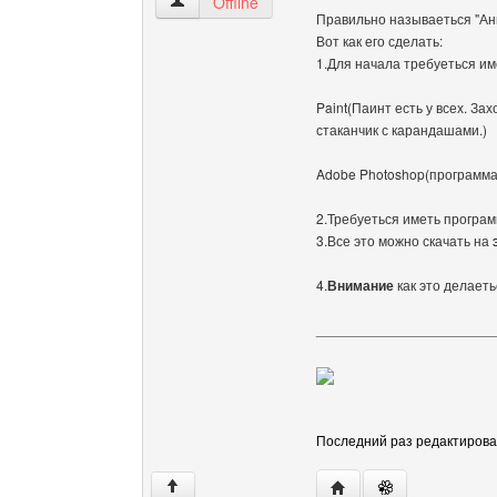
100grn Посмотреть профиль
Offline
Правильно называеться "Ани
Вот как его сделать:
1.Для начала требуеться им
Paint(Паинт есть у всех. З
стаканчик с карандашами.)
Adobe Photoshop(программа 
2.Требуеться иметь програм
3.Все это можно скачать на
4.
Внимание
как это делает
_______________________
Последний раз редактировало
Посетить сайт автора:
↑