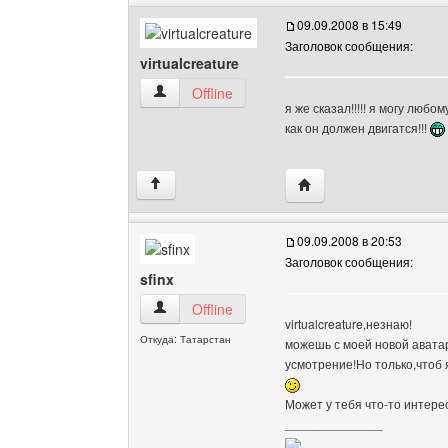
09.09.2008 в 15:49
Заголовок сообщения:
virtualcreature
virtualcreature Посмотреть профиль
Offline
я же сказал!!!!! я могу любо
как он должен двигатся!!!
Посетить сайт автора: v
↑
09.09.2008 в 20:53
Заголовок сообщения:
sfinx
sfinx Посмотреть профиль
Offline
virtualcreature,незнаю!
Откуда: Татарстан
можешь с моей новой аватар
усмотрение!Но только,чтоб я
Может у тебя что-то интере
______________