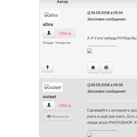
Автор
09.09.2008 в 09:34
Заголовок сообщения:
sfinx
sfinx Посмотреть профиль
Offline
А-У-У,кто нибудь!!!!!!!!!Ка
Откуда: Татарстан
______________
Посетить сайт автора: 
↑
09.09.2008 в 09:39
Заголовок сообщения:
outset
outset Посмотреть профиль
Offline
Скачивайте с интернета уро
учить и ещё раз учить. Есть
Модератор
лучше всего PHOTOSHOP. Это
______________