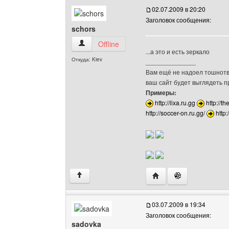
02.07.2009 в 20:20
Заголовок сообщения:
schors
schors Посмотреть профиль
Offline
...а это и есть зеркало
Откуда: Kiev
______________
Вам ещё не надоел тошнотво
ваш сайт будет выглядеть 
Примеры:
http://lixa.ru.gg
http://th
http://soccer-on.ru.gg/
http
Посетить сайт автора: 
↑
03.07.2009 в 19:34
Заголовок сообщения:
sadovka