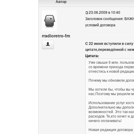
Автор
23.06.2009 в 10:40
Заголовок сообщения: ВАЖ
условий договора
rradioretro-fm
C 22 июня вступили в сил
rradioretro-fm Посмотреть профиль
цитате,переведённой с не
Цитата:
Уже свыше 6 млн. пользов
со времени прихода перво
отнестись к новой редаци
Почему мы обновили дого
Мы хотели бы, чтобы вы ч
нас.Поэтому мы решили м
Использование услуг хост
Дополнительно мы дополн
возможностей. Это так н
расходов. Те,кто хочет и
ничего оплачивать!
Новая редакция договора 