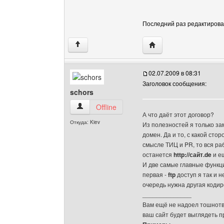
Последний раз редактировало
Посетить сайт автора: 
↑
02.07.2009 в 08:31
Заголовок сообщения:
schors
schors Посмотреть профиль
Offline
А что даёт этот договор?
Откуда: Kiev
Из полезностей я только за
домен. Да и то, с какой сто
смысле ТИЦ и PR, то вся ра
останется
http://сайт.de
и ещ
И две самые главные функц
первая -
ftp
доступ я так и н
очередь нужна другая кодир
______________
Вам ещё не надоел тошнотво
ваш сайт будет выглядеть 