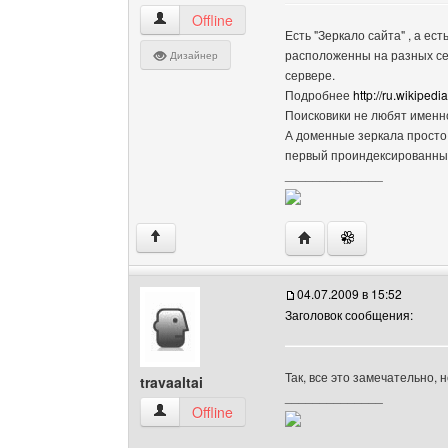
sadovka Посмотреть профиль
Offline
Есть "Зеркало сайта" , а ес
расположенны на разных се
Дизайнер
сервере.
Подробнее
http://ru.wikipedia
Поисковики не любят именно
А доменные зеркала просто 
первый проиндексированный 
______________
Посетить сайт автора:
↑
04.07.2009 в 15:52
Заголовок сообщения:
Так, все это замечательно, 
travaaltai
______________
travaaltai Посмотреть профиль
Offline