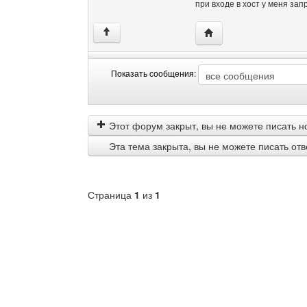
при входе в хост у меня зап
Посетить сайт автора: 
↑
Показать сообщения:
Показать
Order
сообщения
by
Этот форум закрыт, вы не можете писать н
Эта тема закрыта, вы не можете писать от
Страница
1
из
1
Выберите
форум