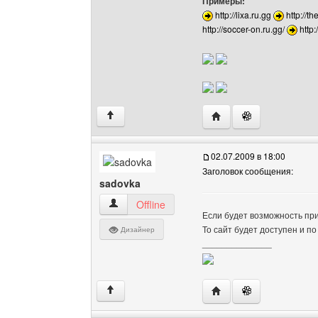
Примеры:
http://lixa.ru.gg
http://th
http://soccer-on.ru.gg/
http
Посетить сайт автора: 
↑
02.07.2009 в 18:00
Заголовок сообщения:
sadovka
sadovka Посмотреть профиль
Offline
Если будет возможность при
То сайт будет доступен и по
Дизайнер
______________
Посетить сайт автора:
↑