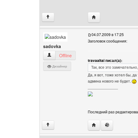
Посетить сайт автора: t
↑
04.07.2009 в 17:25
Заголовок сообщения:
sadovka
sadovka Посмотреть профиль
Offline
travaaltai писал(а):
Дизайнер
Так, все это замечательно
Да, я вот, тоже хотел бы, да
админа нового не будет.
______________
Последний раз редактировало
Посетить сайт автора:
↑