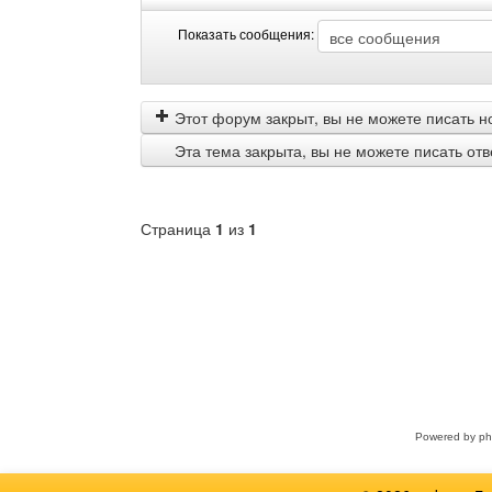
Показать сообщения:
Показать
Order
сообщения
by
Этот форум закрыт, вы не можете писать н
Эта тема закрыта, вы не можете писать от
Страница
1
из
1
Выберите
форум
Powered by
p