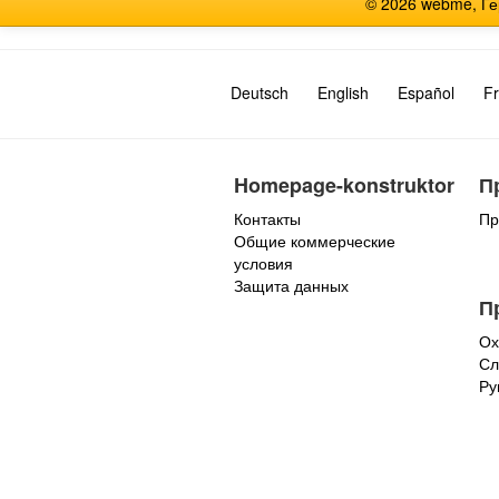
© 2026 webme, Г
Deutsch
English
Español
Fr
Homepage-konstruktor
П
Контакты
Пр
Общие коммерческие
условия
Защита данных
П
Ох
Сл
Ру