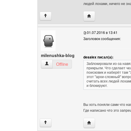
людей лохами, ничего не зн
Посетить сайт автора: 
↑
01.07.2016 в 13:41
Заголовок сообщения:
milenushka-blog
desalex писал(а):
milenushka-blog Посмотреть профиль
Offline
Заблокировали из-за навя
прикрыли. Что сделает че
поисковик и наберёт там "
этот "архи-сложный" вопро
считать всех людей лохам
и блокируют.
Вы хоть поняли сами что н
Где написано что это запр
Посетить сайт автора:
↑