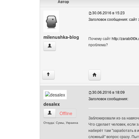
Автор
30.06.2016 в 15:23
Заголовок сообщения: сайт
milenushka-blog
Почему сайт
http://zarab0t0k.
проблема?
milenushka-blog Посмотреть профиль
Посетить сайт автора:
↑
30.06.2016 в 18:09
Заголовок сообщения:
desalex
desalex Посмотреть профиль
Offline
Заблокировали из-за навязч
Откуда: Сумы, Украина
Что сделает человек, если 
наберёт там "заработать в и
сложный" вопрос сразу. Пыта