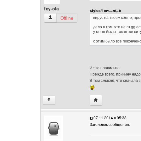
fxy-ola
styles4 писал(а):
fxy-ola Посмотреть профиль
Offline
вирус на твоем компе, пров
дело в том, что на ru.gg 
у меня былы такая-же сит
с этим было все покончен
И это правильно.
Прежде всего, причину надо 
В том смысле, что сначала з
Посетить сайт автора: 
↑
07.11.2014 в 05:38
Заголовок сообщения: