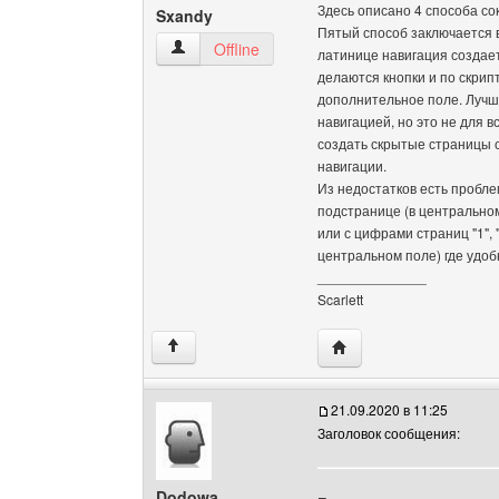
Здесь описано 4 способа со
Sxandy
Пятый способ заключается в
Sxandy Посмотреть профиль
Offline
латинице навигация создает
делаются кнопки и по скрип
дополнительное поле. Лучш
навигацией, но это не для 
создать скрытые страницы с
навигации.
Из недостатков есть пробле
подстранице (в центральном
или с цифрами страниц "1", "
центральном поле) где удоб
______________
Scarlett
Посетить сайт автора:
↑
21.09.2020 в 11:25
Заголовок сообщения:
Dodowa