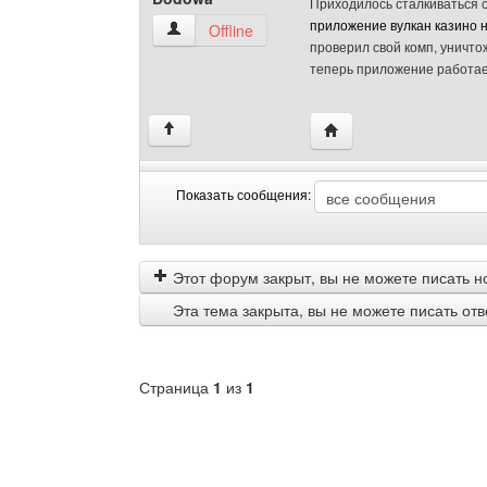
Приходилось сталкиваться с
приложение вулкан казино 
Dodowa Посмотреть профиль
Offline
проверил свой комп, уничт
теперь приложение работае
Посетить сайт автора
↑
Показать сообщения:
Показать
Order
сообщения
by
Этот форум закрыт, вы не можете писать н
Эта тема закрыта, вы не можете писать от
Страница
1
из
1