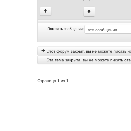
Посетить сайт автора: 
↑
Показать сообщения:
Показать
Order
сообщения
by
Этот форум закрыт, вы не можете писать н
Эта тема закрыта, вы не можете писать от
Страница
1
из
1
Выберите
форум