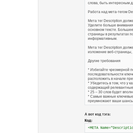
слова, быть интересным д
Работа над мета-тегом Des
Мета тег Description дол
Уделите больше внимания 
основном тексте. Больше
страницы в результатах п
информативным.
Мета тег Description дол
изложение веб-страницы, 
Другие требования
* Избегайте чрезмерной 
последовательности ключ
расположить в начале пр
* Убедитесь в том, что у 
содержащий релевантные 
* 25 – 30 слов будет вполн
* Самые важные ключевые 
преумножают ваши шансы 
А вот код тэга:
Код:
<META Name="Descripti