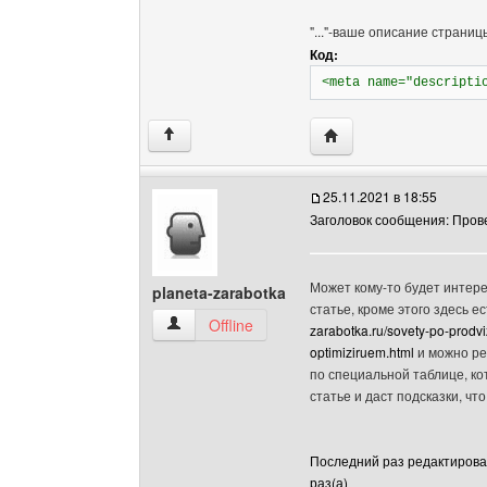
"..."-ваше описание страни
Код:
<meta name="descripti
Посетить сайт автора: 
↑
25.11.2021 в 18:55
Заголовок сообщения: Пров
Может кому-то будет интере
planeta-zarabotka
статье, кроме этого здесь е
planeta-zarabotka Посмотреть профиль
Offline
zarabotka.ru/sovety-po-prodvi
optimiziruem.html
и можно ре
по специальной таблице, к
статье и даст подсказки, ч
Последний раз редактировало
раз(а)