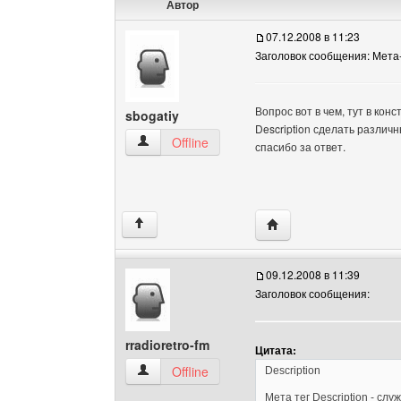
Автор
07.12.2008 в 11:23
Заголовок сообщения: Мета-т
Вопрос вот в чем, тут в кон
sbogatiy
Description сделать различн
sbogatiy Посмотреть профиль
Offline
спасибо за ответ.
Посетить сайт автора: 
↑
09.12.2008 в 11:39
Заголовок сообщения:
rradioretro-fm
Цитата:
rradioretro-fm Посмотреть профиль
Offline
Description
Мета тег Description - слу