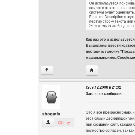
Он используется поисковы
ссылке в ответе на запро
системы будет оценивать,
Если тег Description отсу
первую строку текста или
Желательно чтобы длина 
Как раз это и используется
Вы должны ввести краткое 
поставить галочку "Показы
машин,например,Coogle,мет
Посетить сайт автора: 
↑
09.12.2008 в 21:32
Заголовок сообщения:
Это я все прекрасно знаю, и
sbogatiy
этот самый дескрипшон уни
sbogatiy Посмотреть профиль
Offline
при создании сайт, каждая 
полностью согласен, так ка