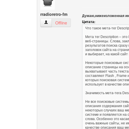
rradioretro-fm
Думаю,нижеизложенная ин
Цитата:
rradioretro-fm Посмотреть профиль
Offline
Что такое мета-тег Descrip
Мета тег Description – э
веб-страницы. Слова, зак
результатов поиска сразу 
заголовок сайта на стран
и выбирает, на какой сайт 
Некоторые поисковые сист
описание страницы на ос
выхватывают часть текста
составляют Flash , Frame 
которых поисковая систем
использует в качестве опи
Значимость мета-тега Desc
Не все поисковые системы 
описания содержания сайт
некоторых случаях ваш мет
системе и появляется на 
слова. Особенно это касае
очень важные сайты, не и
качестве описания ваш ме