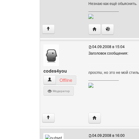
Незнаю как ещё обьяснить.
______________
Посетить сайт автора: 
↑
04.09.2008 в 15:04
Заголовок сообщения:
codes4you
прости
, но это не мой стил
______________
codes4you Посмотреть профиль
Offline
Модератор
Посетить сайт автора:
↑
04.09.2008 в 16:00