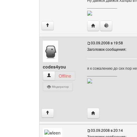
Ну движок Движок Халфы вт
______________
Посетить сайт автора: 
↑
03.09.2008 в 19:58
Заголовок сообщения:
codes4you
я к сожалению до сих пор не
______________
codes4you Посмотреть профиль
Offline
Модератор
Посетить сайт автора:
↑
03.09.2008 в 20:14
Заголовок сообщения: