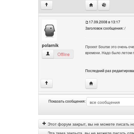
Посетить сайт автора: 
↑
17.09.2008 в 13:17
Заголовок сообщения: /
polarnik
Проект Sourse это очень оч
времени. Надо было летом 
polarnik Посмотреть профиль
Offline
Последний раз редактировало
Посетить сайт автора: 
↑
Показать сообщения:
Показать
Order
сообщения
by
Этот форум закрыт, вы не можете писать н
Эта тема закрыта, вы не можете писать от