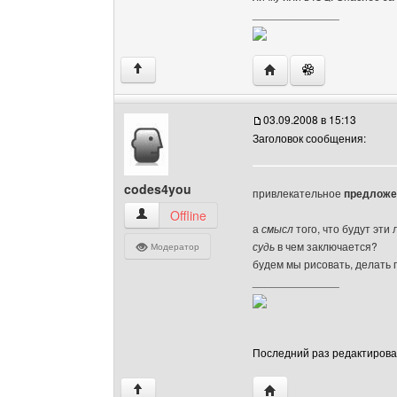
______________
Посетить сайт автора: 
↑
03.09.2008 в 15:13
Заголовок сообщения:
codes4you
привлекательное
предложе
codes4you Посмотреть профиль
Offline
а
смысл
того, что будут эти
судь
в чем заключается?
Модератор
будем мы рисовать, делать 
______________
Последний раз редактировало
Посетить сайт автора:
↑