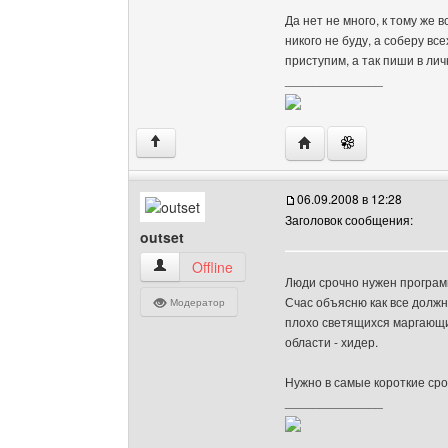
Да нет не много, к тому же 
никого не буду, а соберу вс
приступим, а так пиши в личк
______________
Посетить сайт автора: 
↑
06.09.2008 в 12:28
Заголовок сообщения:
outset
outset Посмотреть профиль
Offline
Люди срочно нужен программ
Счас объясню как все должн
Модератор
плохо светящихся маргающи
области - хидер.
Нужно в самые короткие сро
______________