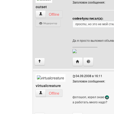
Заголовок сообщения:
outset
outset Посмотреть профиль
Offline
codes4you писал(а):
Модератор
прости
, но это не мой ст
Да я просто выложил объявл
______________
Посетить сайт автора: 
↑
04.09.2008 в 16:11
Заголовок сообщения:
virtualcreature
virtualcreature Посмотреть профиль
Offline
фотошоп, корел знаю
а работать много надо?