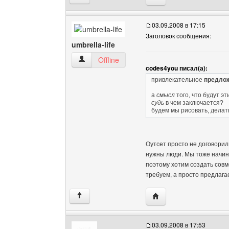
03.09.2008 в 17:15
Заголовок сообщения:
umbrella-life
umbrella-life Посмотреть профиль
Offline
codes4you писал(а):
привлекательное
предло
а
смысл
того, что будут э
судь
в чем заключается?
будем мы рисовать, делат
Оутсет просто не договорил,
нужны люди. Мы тоже начина
поэтому хотим создать совм
требуем, а просто предлага
Посетить сайт автора: u
↑
03.09.2008 в 17:53