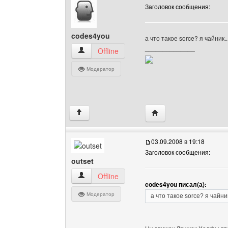
Заголовок сообщения:
codes4you
а что такое sorce? я чайник.
______________
codes4you Посмотреть профиль
Offline
Модератор
Посетить сайт автора:
↑
03.09.2008 в 19:18
Заголовок сообщения:
outset
outset Посмотреть профиль
Offline
codes4you писал(а):
Модератор
а что такое sorce? я чайни