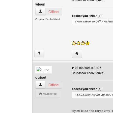
wleen
wleen Посмотреть профиль
Offline
codes4you писал(а):
Откуда: Deutschland
а что такое sorce? я чайни
Посетить сайт автора:
↑
03.09.2008 в 21:06
Заголовок сообщения:
outset
outset Посмотреть профиль
Offline
codes4you писал(а):
Модератор
я к сожалению до сих пор 
Ну слышал про такую игру Hal