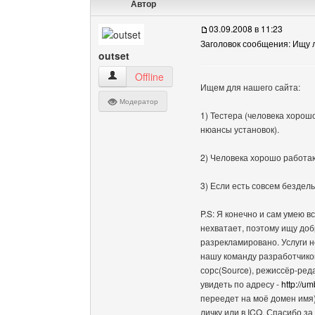
Автор
03.09.2008 в 11:23
Заголовок сообщения: Ищу
outset
outset Посмотреть профиль
Offline
Ищем для нашего сайта:
Модератор
1) Тестера (человека хорош
нюансы установок).
2) Человека хорошо работаю
3) Если есть совсем бездел
P.S: Я конечно и сам умею в
нехватает, поэтому ищу доб
разрекламировано. Услуги н
нашу команду разработчиков
сорс(Source), режиссёр-реда
увидеть по адресу -
http://um
переедет на моё домен имя)
личку или в ICQ. Спасибо за