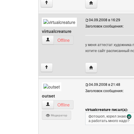
Посетить сайт автора: v
↑
04.09.2008 в 16:29
Заголовок сообщения:
virtualcreature
virtualcreature Посмотреть профиль
Offline
у меня аттестат художника п
хотите сайт расписанный п
Посетить сайт автора: v
↑
04.09.2008 в 21:48
Заголовок сообщения:
outset
outset Посмотреть профиль
Offline
virtualcreature писал(а):
Модератор
фотошоп, корел знаю
а работать много надо?