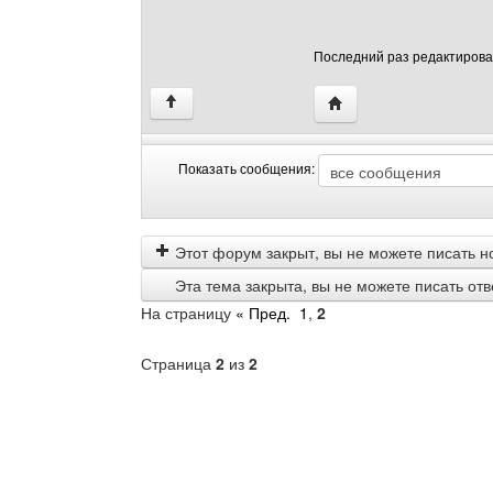
Последний раз редактировало
Посетить сайт автора: 
↑
Показать сообщения:
Показать
Order
сообщения
by
Этот форум закрыт, вы не можете писать н
Эта тема закрыта, вы не можете писать от
На страницу
« Пред.
1
,
2
Страница
2
из
2