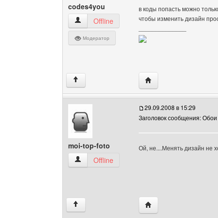
codes4you
в коды попасть можно тольк
чтобы изменить дизайн про
codes4you Посмотреть профиль
Offline
______________
Модератор
Посетить сайт автора:
↑
29.09.2008 в 15:29
Заголовок сообщения: Обои
moi-top-foto
Ой, не....Менять дизайн не х
moi-top-foto Посмотреть профиль
Offline
Посетить сайт автора: 
↑