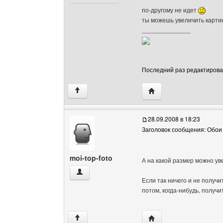
по-другому не идет
ты можешь увеличить картин
______________
Последний раз редактировало
Посетить сайт автора:
↑
28.09.2008 в 18:23
Заголовок сообщения: Обои
moi-top-foto
А на какой размер можно ув
moi-top-foto Посмотреть профиль
Если так ничего и не получи
потом, когда-нибудь, получи
Посетить сайт автора: 
↑