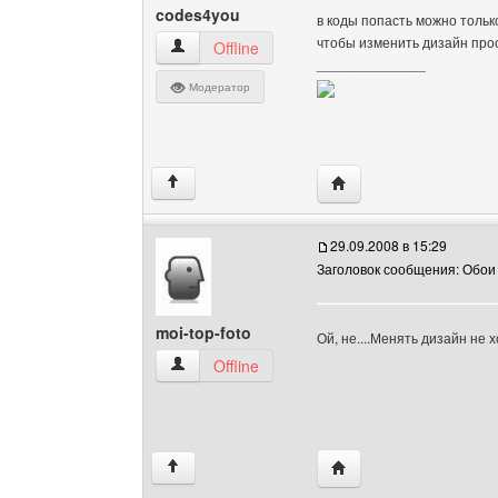
codes4you
в коды попасть можно тольк
чтобы изменить дизайн про
codes4you Посмотреть профиль
Offline
______________
Модератор
Посетить сайт автора:
↑
29.09.2008 в 15:29
Заголовок сообщения: Обои
moi-top-foto
Ой, не....Менять дизайн не х
moi-top-foto Посмотреть профиль
Offline
Посетить сайт автора: 
↑