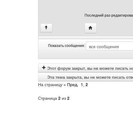
Последний раз редактировало
Посетить сайт автора: 
↑
Показать сообщения:
Показать
Order
сообщения
by
Этот форум закрыт, вы не можете писать н
Эта тема закрыта, вы не можете писать от
На страницу
« Пред.
1
,
2
Страница
2
из
2