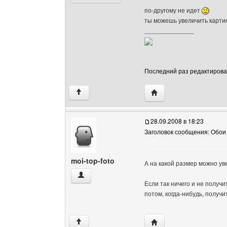
по-другому не идет
ты можешь увеличить картин
______________
Последний раз редактировало
Посетить сайт автора:
↑
28.09.2008 в 18:23
Заголовок сообщения: Обои
moi-top-foto
А на какой размер можно ув
moi-top-foto Посмотреть профиль
Если так ничего и не получи
потом, когда-нибудь, получи
Посетить сайт автора: 
↑