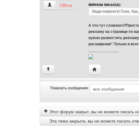
dohrena писал(а):
rradioretro-fm Посмотреть профиль
Offline
Люди помогите! Плиз. Как
А что тут сложного?Просто
рекламу на странице-то на
нужно разместить рекламу
расширения".Только и всего
______________
Посетить сайт автора: 
↑
Показать сообщения:
Показать
Order
сообщения
by
Этот форум закрыт, вы не можете писать н
Эта тема закрыта, вы не можете писать от