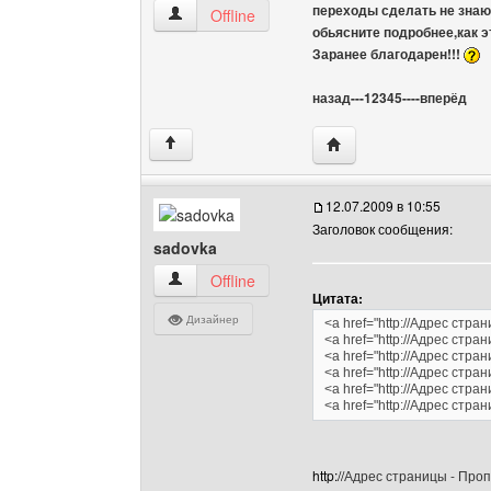
переходы сделать не знаю,
angelprorok2009 Посмотреть профиль
Offline
обьясните подробнее,как 
Заранее благодарен!!!
назад---12345----вперёд
Посетить сайт автора:
↑
12.07.2009 в 10:55
Заголовок сообщения:
sadovka
sadovka Посмотреть профиль
Offline
Цитата:
Дизайнер
<a href="http://Адрес стр
<a href="http://Адрес стра
<a href="http://Адрес стра
<a href="http://Адрес стра
<a href="http://Адрес стра
<a href="http://Адрес стр
http://
Адрес страницы - Проп