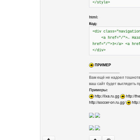
</style>
html:
Код:
<div class="navigatio
<a href="/">← Назад<
href="/">3</a> <a hre
</div>
ПРИМЕР
______________
Вам ещё не надоел тошнотво
ваш сайт будет выглядеть 
Примеры:
http://lixa.ru.gg
http://th
http://soccer-on.ru.gg/
http