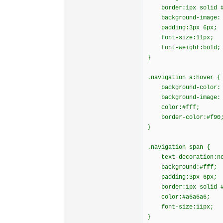
border:1px solid #
background-image: u
padding:3px 6px;
font-size:11px;
font-weight:bold;
}
.navigation a:hover {
background-color: 
background-image:
color:#fff;
border-color:#f90
}
.navigation span {
text-decoration:no
background:#fff;
padding:3px 6px;
border:1px solid #
color:#a6a6a6;
font-size:11px;
}