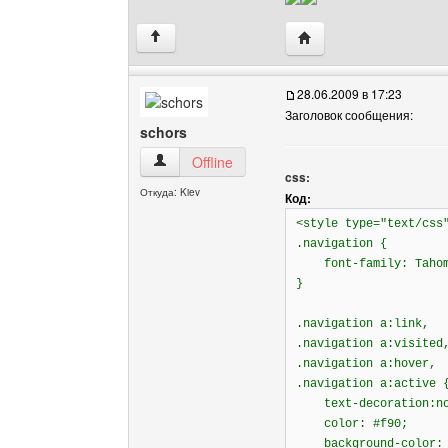
Посетить сайт автора: v
↑
28.06.2009 в 17:23
Заголовок сообщения:
schors
schors Посмотреть профиль
Offline
css:
Откуда: Kiev
Код:
<style type="text/css
.navigation {
font-family: Tahom
}
.navigation a:link,
.navigation a:visited
.navigation a:hover,
.navigation a:active 
text-decoration:no
color: #f90;
background-color: 