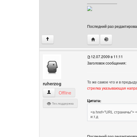
______________
Последний раз редактировало
Посетить сайт автора:
↑
12.07.2009 в 11:11
Заголовок сообщения:
То же самое что и в предыд
ruherzog
стрелка указывающая напр
ruherzog Посмотреть профиль
Offline
Цитата:
Тех.поддержка
<a href="URL страничы"> <i
и.т.д
Последний раз редактировало