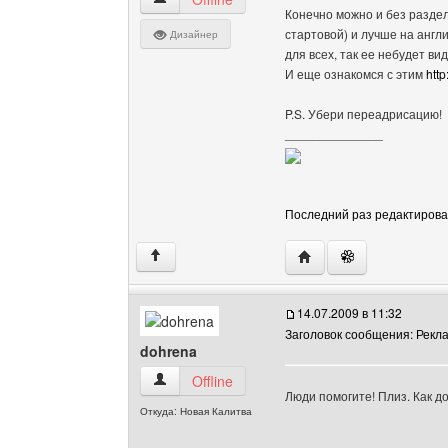
Конечно можно и без раздел
стартовой) и лучше на англи
Дизайнер
для всех, так ее небудет ви
И еще ознакомся с этим
htt
P.S. Убери переадрисацию!
______________
Последний раз редактировало
Посетить сайт автора:
↑
14.07.2009 в 11:32
Заголовок сообщения: Рекла
dohrena
dohrena Посмотреть профиль
Offline
Люди помогите! Плиз. Как д
Откуда: Новая Калитва