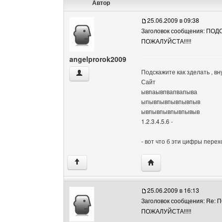
Автор
25.06.2009 в 09:38
Заголовок сообщения: ПО
ПОЖАЛУЙСТА!!!!!
angelprorok2009
Подскажите как зделать , 
angelprorok2009 Посмотреть профиль
Сайт
ывпаывпвапвапыва
ыпывпывпывпывпыв
ывпывпывпывпывыв
1.2.3.4.5.6 -
- вот что б эти цифры пере
Посетить сайт автора:
↑
25.06.2009 в 16:13
Заголовок сообщения: Re
ПОЖАЛУЙСТА!!!!!