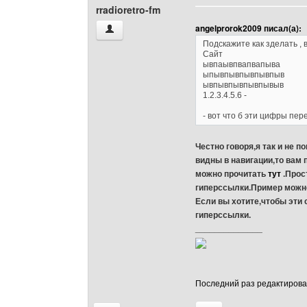
rradioretro-fm
angelprorok2009 писал(а):
rradioretro-fm Посмотреть профиль
Подскажите как зделать ,
Сайт
ывпаывпвапвапыва
ыпывпывпывпывпыв
ывпывпывпывпывыв
1.2.3.4.5.6 -
- вот что б эти цифры пе
Честно говоря,я так и не 
видны в навигации,то вам
можно прочитать
тут
.Прос
гиперссылки.Пример можно
Если вы хотите,чтобы эти 
гиперссылки.
______________
Последний раз редактировало