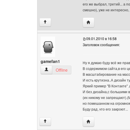
его же выбрал, третий... а 
смешно), уже не интересно, 
Посетить сайт автора: 
↑
09.01.2010 в 16:58
Заголовок сообщения:
gamefan1
Ну я думаю буду всё же пра
В содержимом сайта,в его 
gamefan1 Посмотреть профиль
Offline
В масштабирование на масс
И есть крутизна..А дизайн ту
Яркий пример "В Контакте" 
И без дизайна,с большими 
(их никому не запрещают).(
но помешанном на огромном
Буду рад ,что его закроют...
Посетить сайт автора:
↑