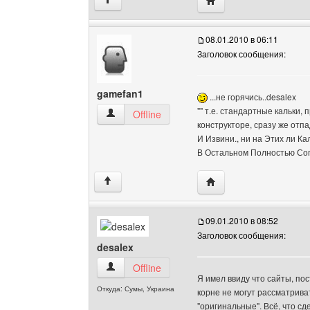
↑
08.01.2010 в 06:11
Заголовок сообщения:
gamefan1
...не горячись..desalex
"" т.е. стандартные кальки,
gamefan1 Посмотреть профиль
Offline
конструкторе, сразу же отпа
И Извини., ни на Этих ли Ка
В Остальном Полностью Сог
Посетить сайт автора:
↑
09.01.2010 в 08:52
Заголовок сообщения:
desalex
desalex Посмотреть профиль
Offline
Я имел ввиду что сайты, по
Откуда: Сумы, Украина
корне не могут рассматриват
"оригинальные". Всё, что сд