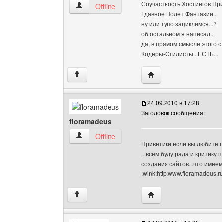
Соучастность Хостингов При
sportlove Посмотреть профиль
Offline
Гдавное Полёт Фантазии...
ну или тупо зациклимся...?
об остальном я написал...
да, в прямом смысле этого сл
Кодеры-Стилисты...ЕСТЬ...
Посетить сайт автора: 
↑
24.09.2010 в 17:28
Заголовок сообщения:
floramadeus
floramadeus Посмотреть профиль
Offline
Приветики если вы любите ц
...всем буду рада и критику
создания сайтов...что имее
:wink:http:www.floramadeus.r
Посетить сайт автора:
↑