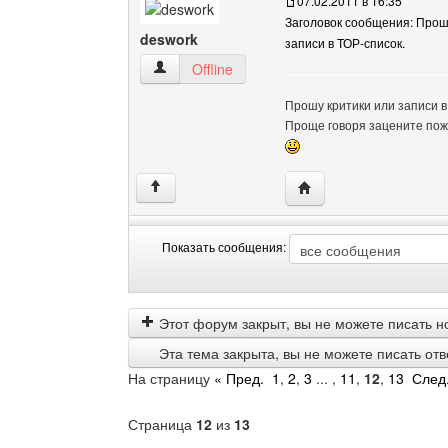
07.02.2011 в 16:35
Заголовок сообщения: Прош
deswork
записи в ТОР-список.
deswork Посмотреть профиль
Offline
Прошу критики или записи в
Проще говоря зацените пож
Посетить сайт автора:
↑
Показать сообщения:
Показать
Order
сообщения
by
Этот форум закрыт, вы не можете писать н
Эта тема закрыта, вы не можете писать от
На страницу
« Пред.
1
,
2
,
3
... ,
11
,
12
,
13
След.
Страница
12
из
13