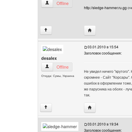
sledge-hammer Посмотреть профиль
Offline
http://sledge-hammer.ru.gg
оч
Посетить сайт автора:
↑
03.01.2010 в 15:54
Заголовок сообщения:
desalex
desalex Посмотреть профиль
Offline
Не увидел ничего "крутого".
Откуда: Сумы, Украина
скромнее - Сайт "Корсары".
ошибок в оформлении тоже, 
же парусника на обоях - лу
так.
Посетить сайт автора: 
↑
03.01.2010 в 19:34
Заголовок сообщения: