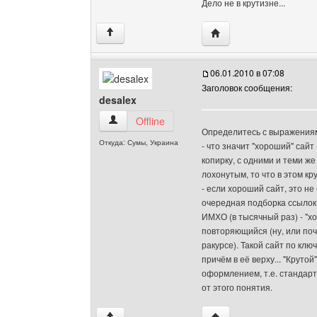
Дело не в крутизне...
Посетить сайт автора:
↑
06.01.2010 в 07:08
Заголовок сообщения:
desalex
desalex Посмотреть профиль
Offline
Определитесь с выражения
Откуда: Сумы, Украина
- что значит "хороший" сайт 
копирку, с одними и теми ж
лохонутым, то что в этом кр
- если хороший сайт, это не 
очередная подборка ссылок
ИМХО (в тысячный раз) - "хо
повторяющийся (ну, или почт
ракурсе). Такой сайт по клю
причём в её верху... "Круто
оформлением, т.е. стандарт
от этого понятия.
Посетить сайт автора: 