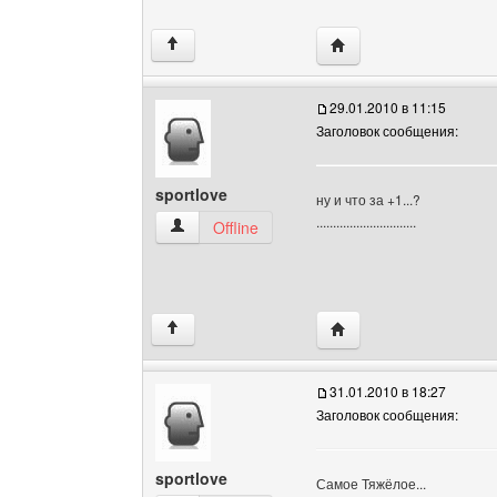
Посетить сайт автора: 
↑
29.01.2010 в 11:15
Заголовок сообщения:
sportlove
ну и что за +1...?
..............................
sportlove Посмотреть профиль
Offline
Посетить сайт автора: 
↑
31.01.2010 в 18:27
Заголовок сообщения:
sportlove
Самое Тяжёлое...