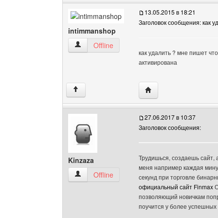
13.05.2015 в 18:21
Заголовок сообщения: как 
intimmanshop
intimmanshop Посмотреть профиль
Offline
как удалить ? мне пишет чт
активирована
Посетить сайт автора:
↑
27.06.2017 в 10:37
Заголовок сообщения:
Трудишься, создаешь сайт, 
Kinzaza
меня например каждая мину
Kinzaza Посмотреть профиль
Offline
секунд при торговле бинар
официальный сайт Finmax
О
позволяющий новичкам попро
поучится у более успешных 