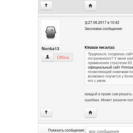
Посетить сайт автора:
↑
27.06.2017 в 10:42
Заголовок сообщения:
Kinzaza писал(а):
Nonka13
Трудишься, создаешь сайт,
Nonka13 Посмотреть профиль
Offline
потраченного? У меня нап
применения стратегии 60
официальный сайт Finma
позволяющий новичкам поп
возможно поучится у боле
его с умом.
каждый в праве сам решать 
ошибках. Может решили поп
Посетить сайт автора:
↑
Показать сообщения: