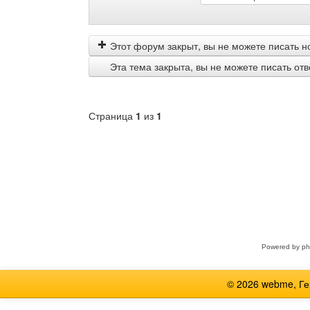
Показать
Order
сообщения
by
Этот форум закрыт, вы не можете писать н
Эта тема закрыта, вы не можете писать от
Страница
1
из
1
Выберите
форум
Powered by
p
© 2026 webme, Г